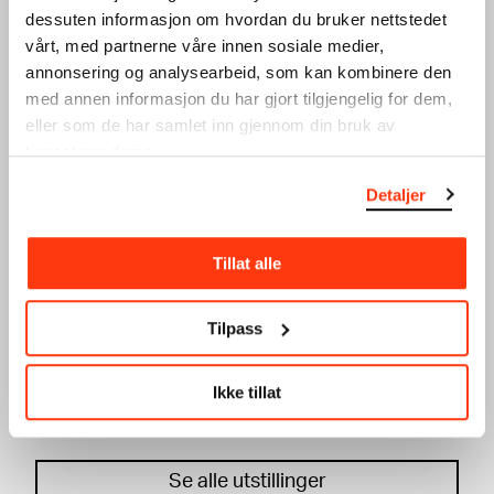
KATHARINA GROSSE
JOHN SAVIO
dessuten informasjon om hvordan du bruker nettstedet
SVART SENG
HÁSTTUHEADDJIN
vårt, med partnerne våre innen sosiale medier,
MOTSTEMMEN
26.09.2026 – 31.12.2026
annonsering og analysearbeid, som kan kombinere den
3. etg
04.12.2026 – 14.03.2027
9. etg
med annen informasjon du har gjort tilgjengelig for dem,
eller som de har samlet inn gjennom din bruk av
tjenestene deres.
Detaljer
Tillat alle
EDVARD MUNCH
EDVARD MUNCH
UENDELIG
SKYGGER
Tilpass
Samlingsutstilling
Samlingsutstilling
4. etg
7. etg
Ikke tillat
Audioguide
Se alle utstillinger