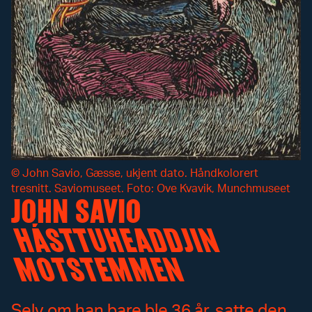
©
John Savio, Gæsse, ukjent dato. Håndkolorert
tresnitt. Saviomuseet. Foto: Ove Kvavik, Munchmuseet
JOHN SAVIO
HÁSTTUHEADDJIN
MOTSTEMMEN
Selv om han bare ble 36 år, satte den