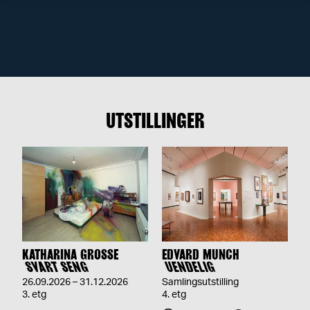
k,
chmuseet
UTSTILLINGER
KATHARINA GROSSE
EDVARD MUNCH
SVART SENG
UENDELIG
26.09.2026 – 31.12.2026
Samlingsutstilling
3. etg
4. etg