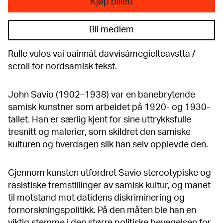
Kjøp billett
Bli medlem
Rulle vulos vai oainnát davvisámegielteavstta /
scroll for nordsamisk tekst.
John Savio (1902–1938) var en banebrytende
samisk kunstner som arbeidet på 1920- og 1930-
tallet. Han er særlig kjent for sine uttrykksfulle
tresnitt og malerier, som skildret den samiske
kulturen og hverdagen slik han selv opplevde den.
Gjennom kunsten utfordret Savio stereotypiske og
rasistiske fremstillinger av samisk kultur, og manet
til motstand mot datidens diskriminering og
fornorskningspolitikk. På den måten ble han en
viktig stemme i den større politiske bevegelsen for