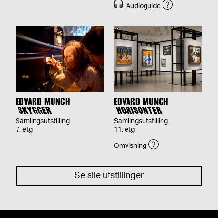
Audioguide
EDVARD MUNCH
EDVARD MUNCH
SKYGGER
HORISONTER
Samlingsutstilling
Samlingsutstilling
7. etg
11. etg
Omvisning
Se alle utstillinger