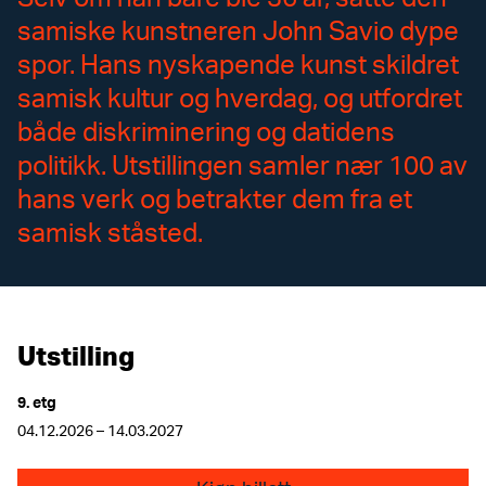
samiske kunstneren John Savio dype
spor. Hans nyskapende kunst skildret
samisk kultur og hverdag, og utfordret
både diskriminering og datidens
politikk. Utstillingen samler nær 100 av
hans verk og betrakter dem fra et
samisk ståsted.
Utstilling
9. etg
04.12.2026 – 14.03.2027