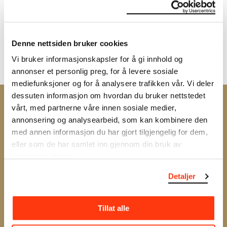
stemmer kan blomstre og nå et bredere publikum.
Vi gir nye innganger til kunsten og gjør musikken
tilgjengelig ved å tilby gratiskonserter med unik
Denne nettsiden bruker cookies
lyd.
Vi bruker informasjonskapsler for å gi innhold og
annonser et personlig preg, for å levere sosiale
mediefunksjoner og for å analysere trafikken vår. Vi deler
dessuten informasjon om hvordan du bruker nettstedet
MUNCH MEDLEM
vårt, med partnerne våre innen sosiale medier,
annonsering og analysearbeid, som kan kombinere den
med annen informasjon du har gjort tilgjengelig for dem,
Gjør MUNCH til din møteplass.
eller som de har samlet inn gjennom din bruk av
tjenestene deres.
Med U25-medlemskap får du ubegrenset inngang
Detaljer
for deg og en venn, samt rabatt på konserter og
arrangementer.
Tillat alle