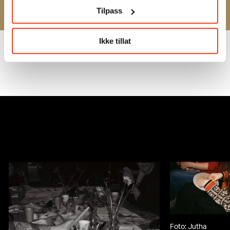
Våre medlemskap
Tilpass
Ikke tillat
: Marius
Foto: Ju
erg,
Chamso
chmuseet
Foto: Jutha