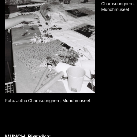
Munchm
Chamsoongnern,
Munchmuseet
Foto: Jutha Chamsoongnern, Munchmuseet
MUNCH, Bjørvika: