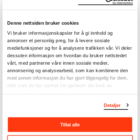
Munchs kunst?
Denne nettsiden bruker cookies
Vi bruker informasjonskapsler for å gi innhold og
annonser et personlig preg, for å levere sosiale
mediefunksjoner og for å analysere trafikken vår. Vi deler
dessuten informasjon om hvordan du bruker nettstedet
vårt, med partnerne våre innen sosiale medier,
Edvard Munch Stories:
Edvard Munch Stories: A
annonsering og analysearbeid, som kan kombinere den
Hidden Clues in Munch's art:
Valentine Card
med annen informasjon du har gjort tilgjengelig for dem,
Hair
Et lite dykk ned i Munchs
eller som de har samlet inn gjennom din bruk av
turbulente forhold til Tulla
Oppdag hvordan Munch brukte
tjenestene deres.
Larsen.
hår som et skjult symbol i
mange av sine verk.
Detaljer
Tillat alle