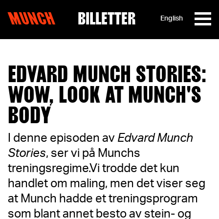
MUNCH
BILLETTER
English
Hopp til innhold
EDVARD MUNCH STORIES:
WOW, LOOK AT MUNCH'S
BODY
I denne episoden av
Edvard Munch
Stories
, ser vi på Munchs
treningsregime.Vi trodde det kun
handlet om maling, men det viser seg
at Munch hadde et treningsprogram
som blant annet besto av stein- og