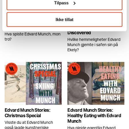
Tilpass
Ikke tillat
Edvard Munch Stories: On
Edvard Munch Stories:
Munch's Plate
Unseen Munch Painting
Discovered
Hva spiste Edvard Munch, mon
tro?
Hvilke hemmeligheter Edvard
Munch gjemte i safen sin på
Ekely?
Edvard Munch Stories:
Edvard Munch Stories:
Christmas Special
Healthy Eating with Edvard
Munch
Visste du at Edvard Munch
også lagde kunstneriske
Hva pleide egentlig Edvard