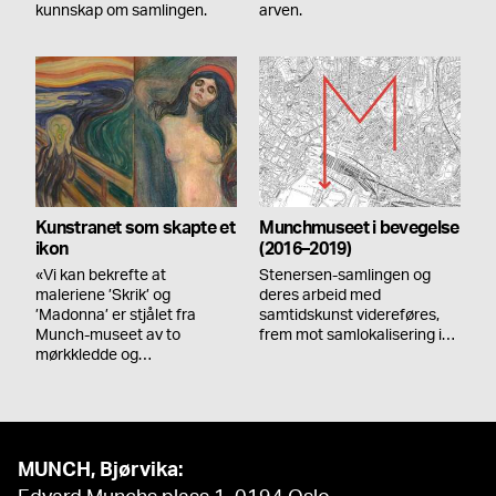
kunnskap om samlingen.
arven.
Kunstranet som skapte et
Munchmuseet i bevegelse
ikon
(2016–2019)
«Vi kan bekrefte at
Stenersen-samlingen og
maleriene ’Skrik’ og
deres arbeid med
’Madonna’ er stjålet fra
samtidskunst videreføres,
Munch-museet av to
frem mot samlokalisering i…
mørkkledde og…
MUNCH, Bjørvika: