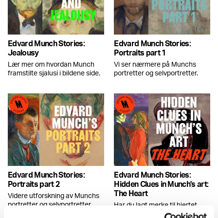
Edvard Munch Stories:
Edvard Munch Stories:
Jealousy
Portraits part 1
Lær mer om hvordan Munch
Vi ser nærmere på Munchs
framstilte sjalusi i bildene side.
portretter og selvportretter.
Edvard Munch Stories:
Edvard Munch Stories:
Portraits part 2
Hidden Clues in Munch's art:
The Heart
Videre utforskning av Munchs
portretter og selvportretter.
Har du lagt merke til hjertet
som en symbolsk gjenganger i