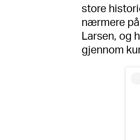
store histori
nærmere på M
Larsen, og 
gjennom ku