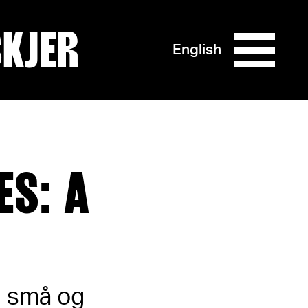
SKJER
English
S: A
i små og