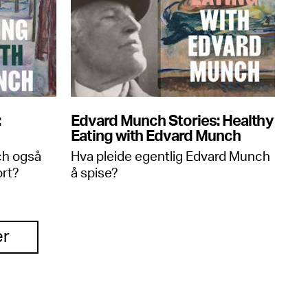
:
Edvard Munch Stories: Healthy
Eating with Edvard Munch
ch også
Hva pleide egentlig Edvard Munch
ort?
å spise?
er