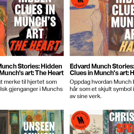
unch Stories: Hidden
Edvard Munch Stories
 Munch's art: The Heart
Clues in Munch's art: H
t merke til hjertet som
Oppdag hvordan Munch 
lsk gjenganger i Munchs
hår som et skjult symbol
av sine verk.