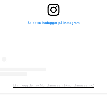
Se dette innlegget på Instagram
Et innlegg delt av Munchmuseet (@munchmuseet.no)