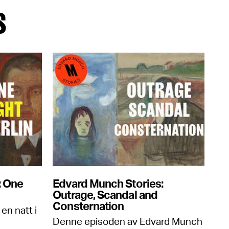
S
: One
Edvard Munch Stories:
Outrage, Scandal and
Consternation
en natt i
Denne episoden av Edvard Munch