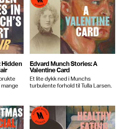
: Hidden
Edvard Munch Stories: A
air
Valentine Card
brukte
Et lite dykk ned i Munchs
 i mange
turbulente forhold til Tulla Larsen.