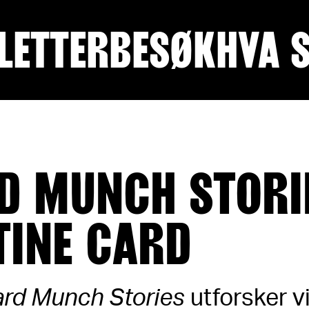
LETTER
BESØK
HVA 
D MUNCH STORIE
TINE CARD
rd Munch Stories
utforsker v