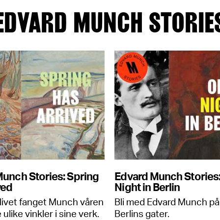
EDVARD MUNCH STORIE
unch Stories: Spring
Edvard Munch Stories
ved
Night in Berlin
ivet fanget Munch våren
Bli med Edvard Munch på 
ulike vinkler i sine verk.
Berlins gater.