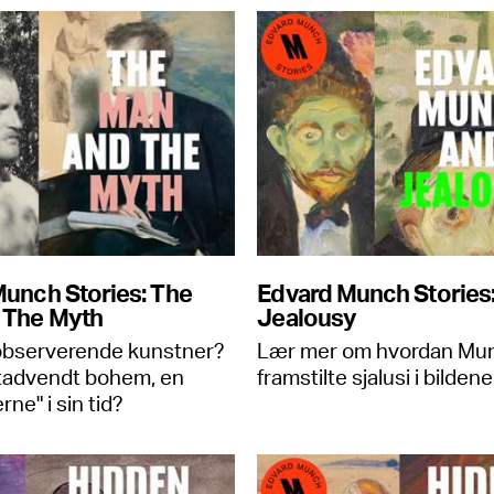
unch Stories: The
Edvard Munch Stories
 The Myth
Jealousy
, observerende kunstner?
Lær mer om hvordan Mu
utadvendt bohem, en
framstilte sjalusi i bildene
rne" i sin tid?