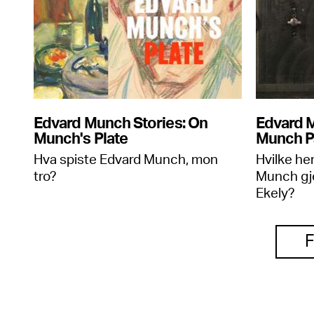
Edvard Munch Stories: On
Edvard 
Munch's Plate
Munch P
Hva spiste Edvard Munch, mon
Hvilke h
tro?
Munch gje
Ekely?
F