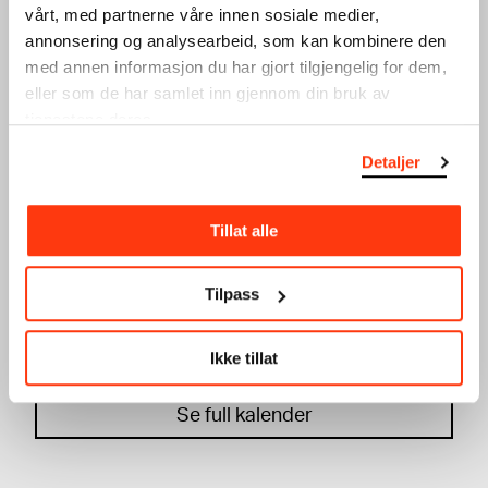
Lobby
vårt, med partnerne våre innen sosiale medier,
28.03.2024
,
15:00
annonsering og analysearbeid, som kan kombinere den
Verksted
med annen informasjon du har gjort tilgjengelig for dem,
eller som de har samlet inn gjennom din bruk av
tjenestene deres.
Detaljer
Tillat alle
UNG VINTERFERIE:
UNG VINTERFERIE:
SILKETRYKK
GRAFISK DESIGN
Tilpass
VERKSTED
VERKSTED
20.02.2024
,
15:00
19.02.2024
,
15:00
Verksted
Verksted
Ikke tillat
Se full kalender