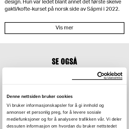
design. Hun var ledet blant annet det første skeive
gakti/kofte-kurset på norsk side av Sápmi i 2022.
Vis mer
SE OGSÅ
Denne nettsiden bruker cookies
Vi bruker informasjonskapsler for å gi innhold og
annonser et personlig preg, for å levere sosiale
AKTIVITETSBORD I LOBBY
UNG: SKATEBOARD
mediefunksjoner og for å analysere trafikken vår. Vi deler
WORKSHOP
24.03.2024
,
10:00–16:00
dessuten informasjon om hvordan du bruker nettstedet
VERKSTED