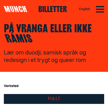
MUNCH
BILLETTER
English
Hopp til innhold
PÅ VRANGA ELLER IKKE
RÁMIS
Lær om duodji, samisk språk og
redesign i et trygt og queer rom
Verksted
FULLT