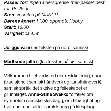
Passer for:
Ingen aldersgrense, men passer best
for 18-29 år
Sted:
Verksted på MUNCH
Dørene åpner:
11:00, oppmøte i lobby
Start:
12:00
Varighet:
ca 4,5t
Jorggu vai ii
(les teksten på nord-samisk)
Mådtsode jallh ij
(les teksten på sør-samisk)
Velkommen til et verksted der resirkulering, duodji
(tradisjonelt samisk håndverk og kunsthåndverk),
samisk språk, det skeive og felleskapet er
grunnlaget.
Anna-Stina Svakko
forteller om
symboler i samiske klesplagg, om tilhørighet og
hvordan man setter samisk preg på klesplagg.