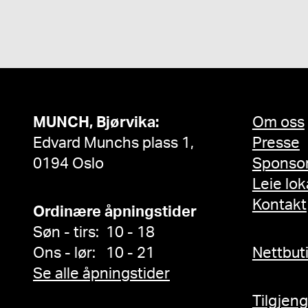
MUNCH, Bjørvika:
Om oss
Edvard Munchs plass 1,
Presse
0194 Oslo
Sponso
Leie lok
Kontakt
Ordinære åpningstider
Søn - tirs: 10 - 18
Ons - lør: 10 - 21
Nettbut
Se alle åpningstider
Tilgjen