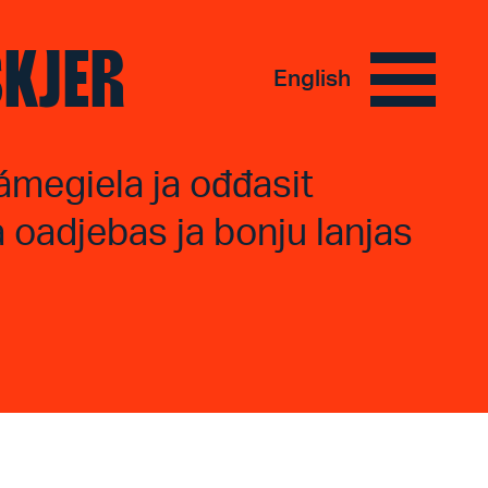
SKJER
English
ámegiela ja ođđasit
oadjebas ja bonju lanjas