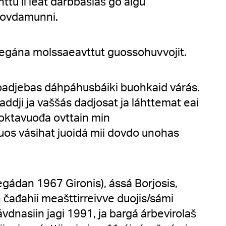
tu ii leat dárbbašlaš go áigu
a ovdamunni.
 vegána molssaeavttut guossohuvvojit.
 oadjebas dáhpáhusbáiki buohkaid várás.
addji ja vaššás dadjosat ja láhttemat eai
oktavuođa ovttain min
juos vásihat juoidá mii dovdo unohas
.
gádan 1967 Gironis), ássá Borjosis,
 čađahii meašttirreivve duojis/sámi
vdnasiin jagi 1991, ja bargá árbevirolaš