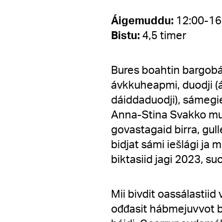
Áigemuddu:
12:00-16
Bistu:
4,5 timer
Bures boahtin bargobá
ávkkuheapmi, duodji (á
dáiddaduodji), sámegie
Anna-Stina Svakko mui
govastagaid birra, gul
bidjat sámi iešlági ja 
biktasiid jagi 2023, s
Mii bivdit oassálastiid
ođđasit hábmejuvvot ba