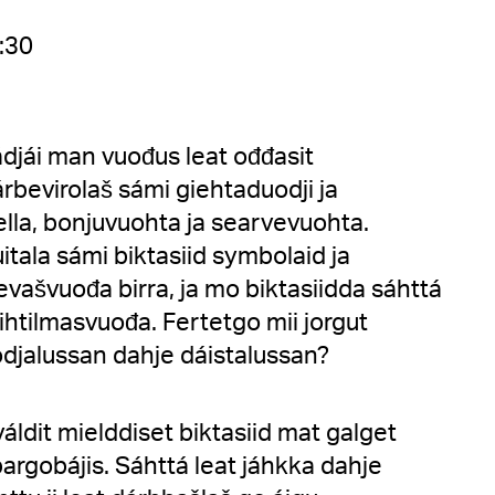
:30
djái man vuođus leat ođđasit
rbevirolaš sámi giehtaduodji ja
lla, bonjuvuohta ja searvevuohta.
tala sámi biktasiid symbolaid ja
levašvuođa birra, ja mo biktasiidda sáhttá
mihtilmasvuođa. Fertetgo mii jorgut
uodjalussan dahje dáistalussan?
 váldit mielddiset biktasiid mat galget
rgobájis. Sáhttá leat jáhkka dahje