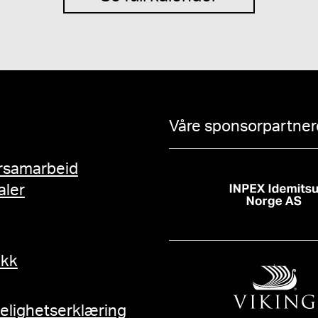
Våre sponsorpartnere
rsamarbeid
aler
ikk
gelighetserklæring