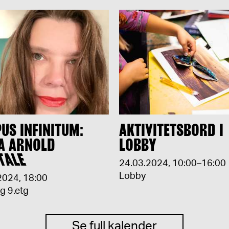
US INFINITUM:
AKTIVITETSBORD I
A ARNOLD
LOBBY
TALE
24.03.2024
,
10:00–16:00
Lobby
2024
,
18:00
ng 9.etg
Se full kalender