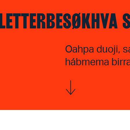
LETTER
BESØK
HVA 
Oahpa duoji, s
hábmema birra 
Vis mer