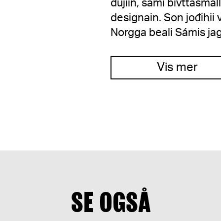
dujiin, sámi bivttasmál
designain. Son jođihi
Norgga beali Sámis jag
Vis mer
SE OGSÅ