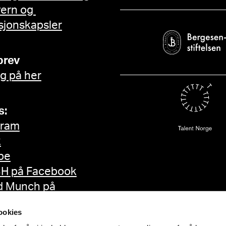
vern og
sjonskapsler
brev
g på her
s:
gram
k
be
H på Facebook
d Munch på
ok
ookies