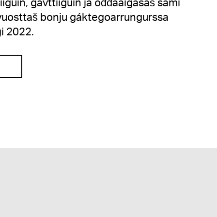
liiguin, gávttiiguin ja ođđaáigásaš sámi
i vuosttaš bonju gáktegoarrungurssa
i 2022.