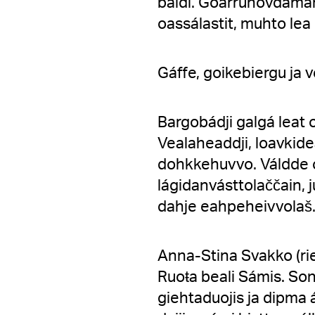
báidi. Goarrunovdamáht
oassálastit, muhto le
Gáffe, goikebiergu ja
Bargobádji galgá leat
Vealaheaddji, loavkide
dohkkehuvvo. Váldde 
lágidanvásttolaččain, 
dahje eahpeheivvolaš
Anna-Stina Svakko (rie
Ruoŧa beali Sámis. Son
giehtaduojis ja dipma á