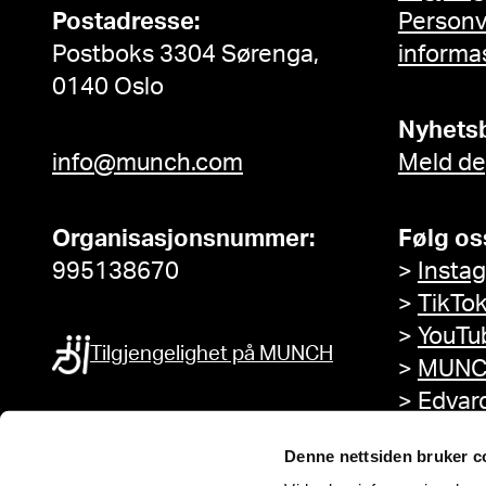
Postadresse:
Person
Postboks 3304 Sørenga,
informa
0140 Oslo
Nyhets
info@munch.com
Meld de
Organisasjonsnummer:
Følg os
995138670
>
Insta
>
TikTo
>
YouTu
Tilgjengelighet på MUNCH
>
MUNC
>
Edvar
Facebo
Denne nettsiden bruker c