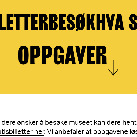
LETTER
BESØK
HVA 
OPPGAVER
Vis mer
dere ønsker å besøke museet kan dere hent
tisbilletter her
. Vi anbefaler at oppgavene lø