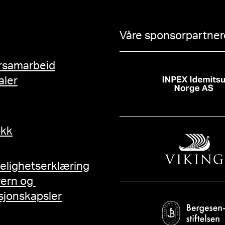
Våre sponsorpartnere
rsamarbeid
aler
ikk
gelighetserklæring
vern og
sjonskapsler