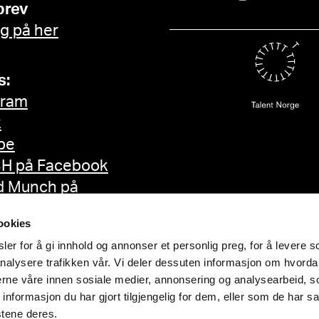
brev
g på her
s:
gram
k
be
H på Facebook
d Munch på
ok
ookies
er for å gi innhold og annonser et personlig preg, for å levere s
nalysere trafikken vår. Vi deler dessuten informasjon om hvorda
nerne våre innen sosiale medier, annonsering og analysearbeid, 
formasjon du har gjort tilgjengelig for dem, eller som de har sa
stene deres.