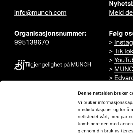
Nyhets
info@munch.com
Meld de
Organisasjonsnummer:
Følg os
995138670
>
Insta
>
TikTo
>
YouTu
Tilgjengelighet på MUNCH
>
MUNC
>
Edvar
Facebo
Denne nettsiden bruker c
Vi bruker informasjonskapsl
mediefunksjoner og for å a
nettstedet vårt, med part
kombinere den med annen in
gjennom din bruk av tjene