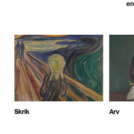
en
Skrik
Arv