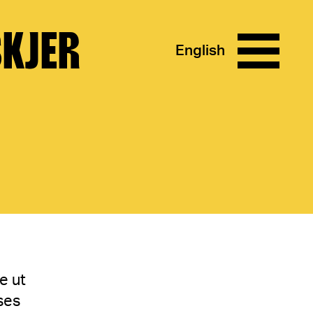
SKJER
English
e ut
ses