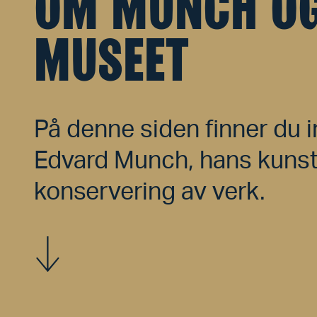
OM MUNCH O
MUSEET
På denne siden finner du 
Edvard Munch, hans kuns
konservering av verk.
Vis mer