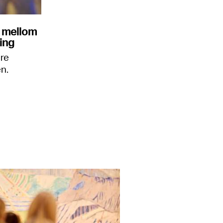
n mellom
ing
ere
n.