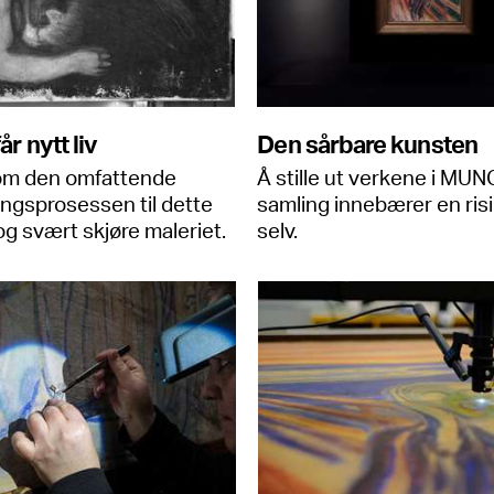
r nytt liv
Den sårbare kunsten
om den omfattende
Å stille ut verkene i MU
ingsprosessen til dette
samling innebærer en risi
g svært skjøre maleriet.
selv.