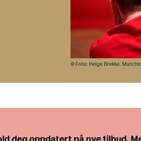
©
Foto: Helge Brekke, Munch
ld deg oppdatert på nye tilbud. M