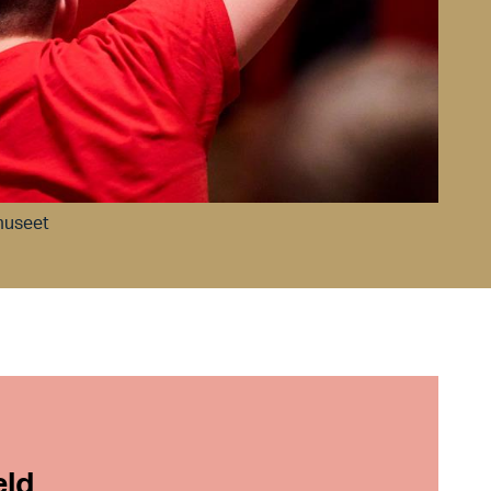
museet
eld