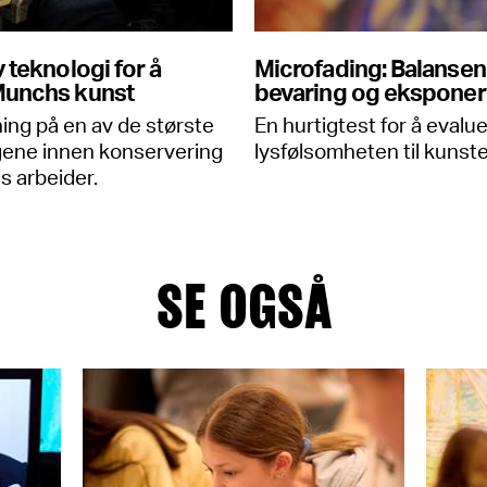
v teknologi for å
Microfading: Balanse
Munchs kunst
bevaring og eksponer
ning på en av de største
En hurtigtest for å evalu
gene innen konservering
lysfølsomheten til kunste
 arbeider.
SE OGSÅ