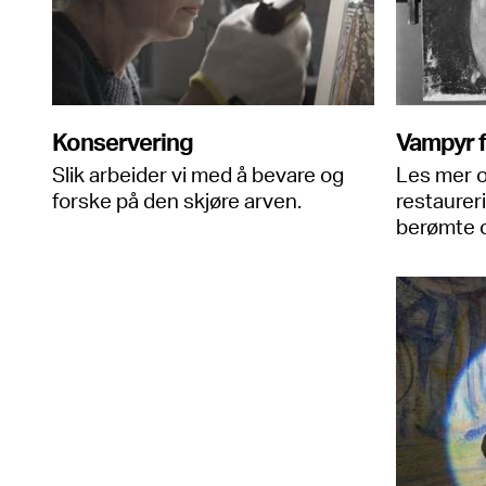
Konservering
Vampyr få
Slik arbeider vi med å bevare og
Les mer 
forske på den skjøre arven.
restaurer
berømte o