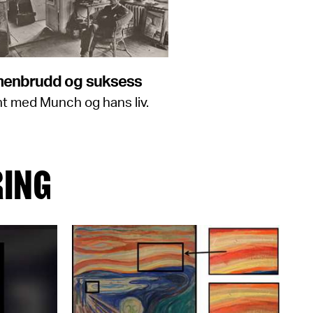
enbrudd og suksess
ent med Munch og hans liv.
RING