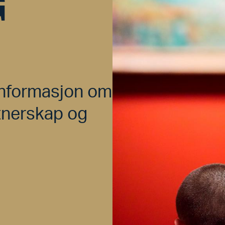
G
informasjon om
tnerskap og