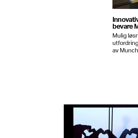
Innovati
bevare 
Mulig løs
utfordrin
av Munchs