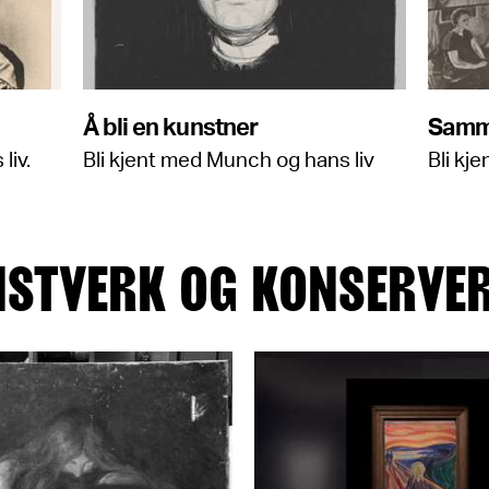
Å bli en kunstner
Samm
liv.
Bli kjent med Munch og hans liv
Bli kj
STVERK OG KONSERVE