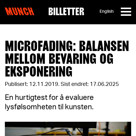
MUNCH
BILLETTER
English
Hopp til innhold
MICROFADING: BALANSEN
MELLOM BEVARING OG
EKSPONERING
Publisert: 12.11.2019
.
Sist endret: 17.06.2025
En hurtigtest for å evaluere
lysfølsomheten til kunsten.