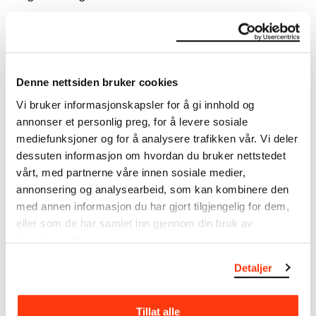
Denne nettsiden bruker cookies
Vi bruker informasjonskapsler for å gi innhold og
annonser et personlig preg, for å levere sosiale
mediefunksjoner og for å analysere trafikken vår. Vi deler
dessuten informasjon om hvordan du bruker nettstedet
vårt, med partnerne våre innen sosiale medier,
annonsering og analysearbeid, som kan kombinere den
med annen informasjon du har gjort tilgjengelig for dem,
eller som de har samlet inn gjennom din bruk av
tjenestene deres.
MM.G.00601-19 To mennesker. De ensomme (1899).
Detaljer
Tresnitt trykt i farger. Foto © Munchmuseet. 5
målepunkter i rødt.
Tillat alle