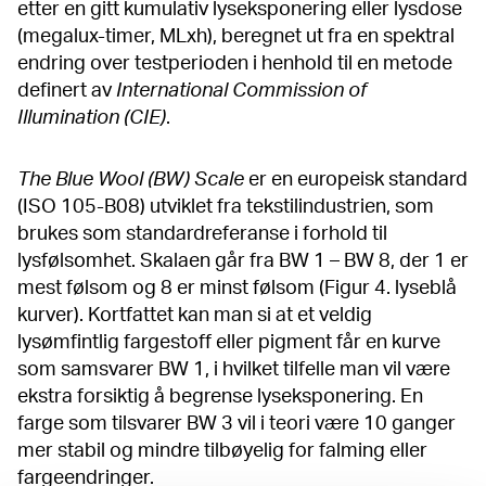
etter en gitt kumulativ lyseksponering eller lysdose
(megalux-timer, MLxh), beregnet ut fra en spektral
endring over testperioden i henhold til en metode
definert av
International Commission of
Illumination (CIE)
.
The Blue Wool (BW) Scale
er en europeisk standard
(ISO 105-B08) utviklet fra tekstilindustrien, som
brukes som standardreferanse i forhold til
lysfølsomhet. Skalaen går fra BW 1 – BW 8, der 1 er
mest følsom og 8 er minst følsom (Figur 4. lyseblå
kurver). Kortfattet kan man si at et veldig
lysømfintlig fargestoff eller pigment får en kurve
som samsvarer BW 1, i hvilket tilfelle man vil være
ekstra forsiktig å begrense lyseksponering. En
farge som tilsvarer BW 3 vil i teori være 10 ganger
mer stabil og mindre tilbøyelig for falming eller
fargeendringer.