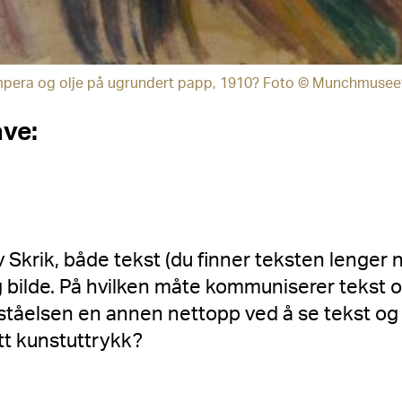
mpera og olje på ugrundert papp, 1910? Foto © Munchmusee
ve:
v Skrik, både tekst (du finner teksten lenger
 bilde. På hvilken måte kommuniserer tekst 
rståelsen en annen nettopp ved å se tekst o
t kunstuttrykk?