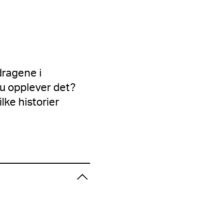
tdragene i
du opplever det?
lke historier