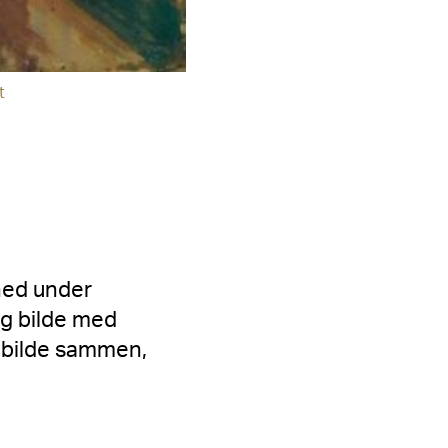
t
 ned under
og bilde med
g bilde sammen,