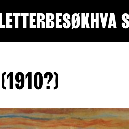
LETTER
BESØK
HVA 
(1910?)