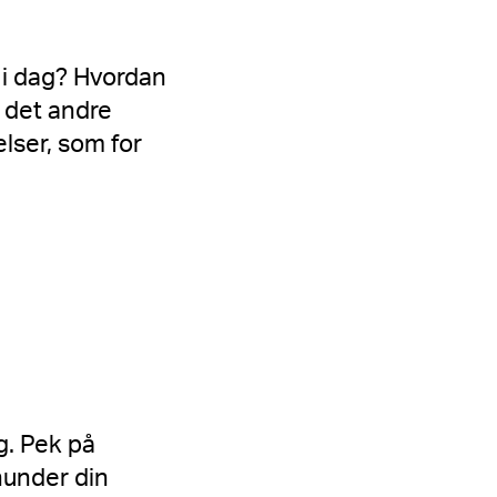
 i dag? Hvordan
r det andre
lser, som for
g. Pek på
nunder din