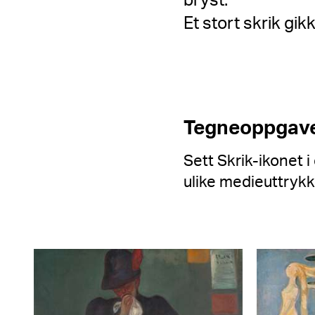
bryst.
Et stort skrik gi
Tegneoppgave
Sett Skrik-ikonet 
ulike medieuttrykk