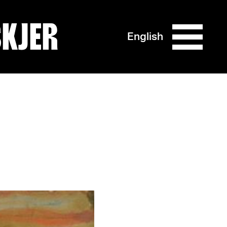
SKJER
English