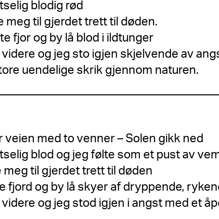
selig blodig rød
 meg til gjerdet trett til døden.
 fjor og by lå blod i ildtunger
videre og jeg sto igjen skjelvende av angs
store uendelige skrik gjennom naturen.
r veien med to venner – Solen gikk ned
selig blod og jeg følte som et pust av ve
meg til gjerdet trett til døden
 fjord og by lå skyer af dryppende, ryke
videre og jeg stod igjen i angst med et åpe