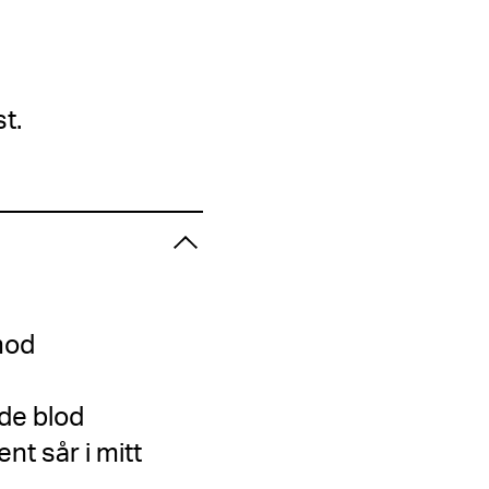
t.
mod
nde blod
nt sår i mitt