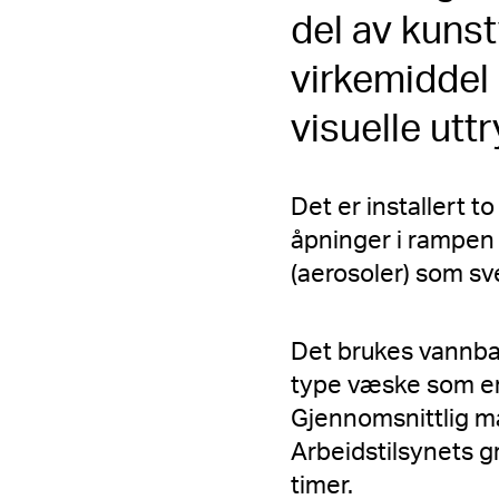
del av kunst
virkemiddel i
visuelle utt
Det er installert 
åpninger i rampen 
(aerosoler) som sve
Det brukes vannbas
type væske som er 
Gjennomsnittlig ma
Arbeidstilsynets g
timer.