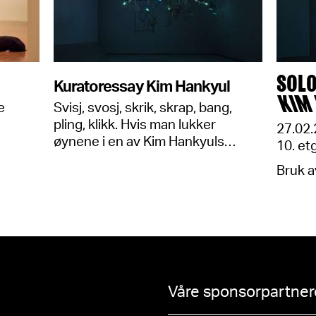
SOLO
Kuratoressay Kim Hankyul
KIM
e
Svisj, svosj, skrik, skrap, bang,
pling, klikk. Hvis man lukker
27.02.
øynene i en av Kim Hankyuls…
10. et
Bruk av
Våre sponsorpartnere