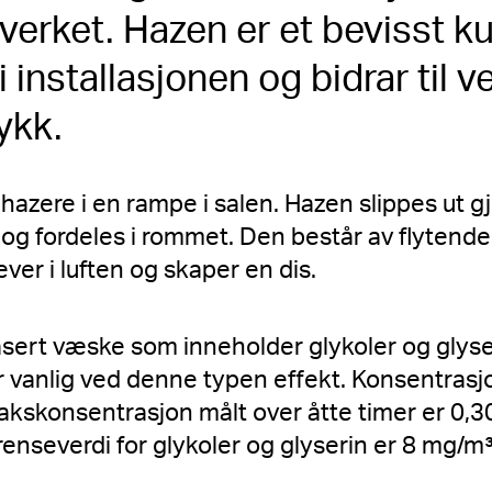
verket. Hazen er et bevisst k
 installasjonen og bidrar til v
rykk.
to hazere i en rampe i salen. Hazen slippes ut
og fordeles i rommet. Den består av flytend
ver i luften og skaper en dis.
ert væske som inneholder glykoler og glyser
vanlig ved denne typen effekt. Konsentrasjo
kskonsentrasjon målt over åtte timer er 0,3
renseverdi for glykoler og glyserin er 8 mg/m³