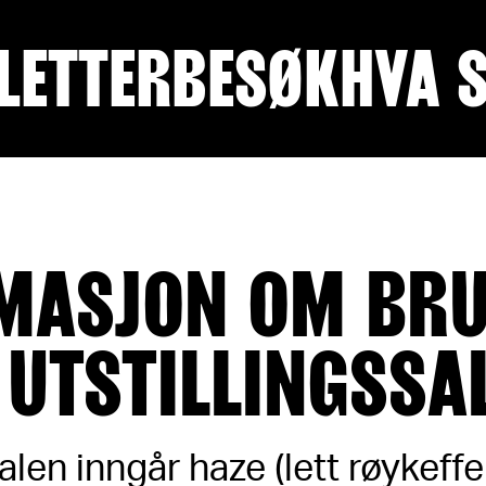
LETTER
BESØK
HVA 
MASJON OM BRU
 UTSTILLINGSSA
salen inngår haze (lett røykeff