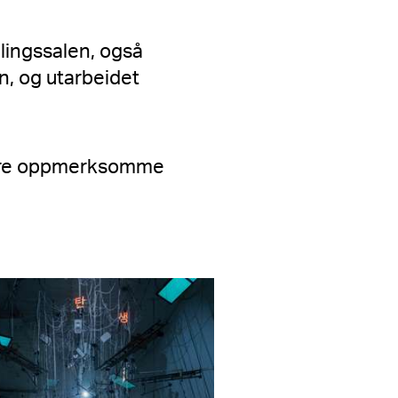
llingssalen, også
n, og utarbeidet
 være oppmerksomme