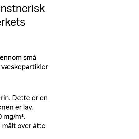
unstnerisk
erkets
 gjennom små
e væskepartikler
in. Dette er en
nen er lav.
0 mg/m³.
 målt over åtte