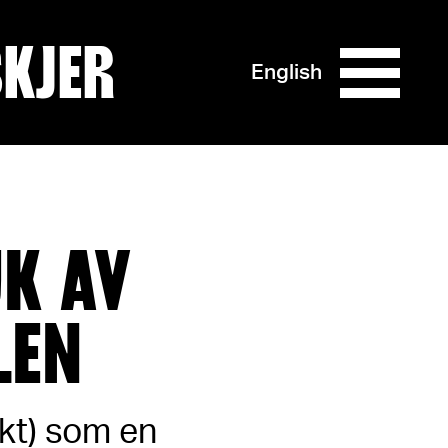
SKJER
English
K AV
LEN
ekt) som en