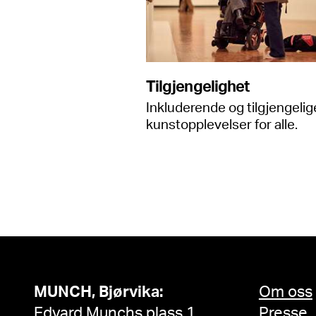
Tilgjengelighet
Inkluderende og tilgjengelig
kunstopplevelser for alle.
MUNCH, Bjørvika:
Om oss
Edvard Munchs plass 1,
Presse