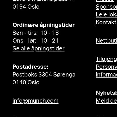
0194 Oslo
Sponso
Leie lok
Kontakt
Ordinære åpningstider
Søn - tirs: 10 - 18
Ons - lør: 10 - 21
Nettbut
Se alle åpningstider
Tilgjen
Postadresse:
Person
Postboks 3304 Sørenga,
informa
0140 Oslo
Nyhets
info@munch.com
Meld de