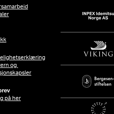
rsamarbeid
aler
ikk
gelighetserklæring
vern og
sjonskapsler
brev
g på her