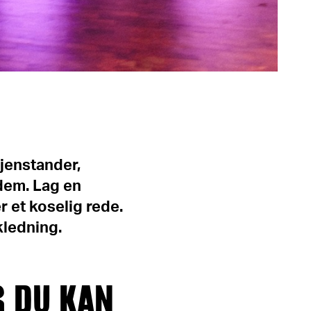
jenstander,
dem. Lag en
r et koselig rede.
kledning.
R DU KAN