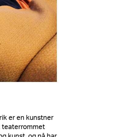
rik er en kunstner
et teaterrommet
og kunst, og nå har