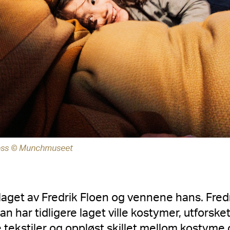
cess © Munchmuseet
laget av Fredrik Floen og vennene hans. Fred
an har tidligere laget ville kostymer, utforsk
ekstiler og oppløst skillet mellom kostyme 