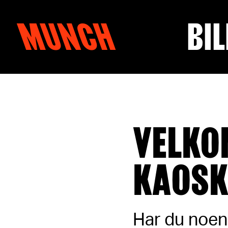
MUNCH
BIL
Hopp til innhold
VELKO
KAOSK
Har du noen