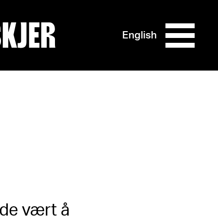
SKJER
English
de vært å