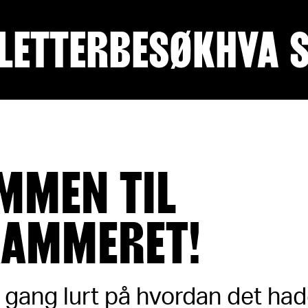
LETTER
BESØK
HVA 
MMEN TIL
AMMERET!
 gang lurt på hvordan det had