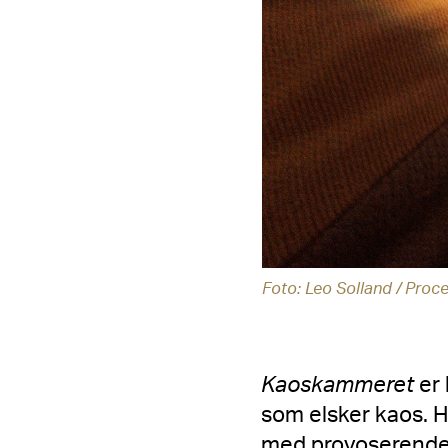
Foto: Leo Solland / Pro
Kaoskammeret
er 
som elsker kaos. H
med provoserende t