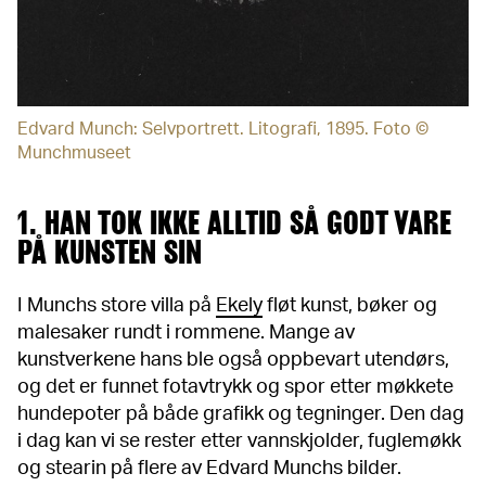
Edvard Munch: Selvportrett. Litografi, 1895. Foto ©
Munchmuseet
1. HAN TOK IKKE ALLTID SÅ GODT VARE
PÅ KUNSTEN SIN
I Munchs store villa på
Ekely
fløt kunst, bøker og
malesaker rundt i rommene. Mange av
kunstverkene hans ble også oppbevart utendørs,
og det er funnet fotavtrykk og spor etter møkkete
hundepoter på både grafikk og tegninger. Den dag
i dag kan vi se rester etter vannskjolder, fuglemøkk
og stearin på flere av Edvard Munchs bilder.