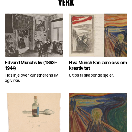
VERK
Edvard Munchs liv (1863–
Hva Munch kan lære oss om
1944)
kreativitet
Tidslinje over kunstnerens liv
8 tips til skapende sjeler.
og virke.