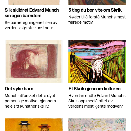
Slik skildret Edvard Munch
5 ting du bør vite om Skrik
sin egen barndom
Nøkler til å forstå Munchs mest
feirede motiv.
Se barnetegningene til en av
verdens største kunstnere.
Det syke barn
Et Skrik gjennom kulturen
Munch utforsket dette dypt
Hvordan endte Edvard Munchs
personlige motivet gjennom
Skrik opp med å bli et av
hele sitt kunstneriske liv.
verdens mest kjente motiver?