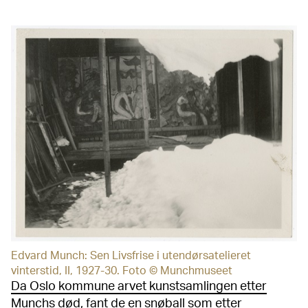
Edvard Munch: Sen Livsfrise i utendørsatelieret
vinterstid, II, 1927-30. Foto © Munchmuseet
Da Oslo kommune arvet kunstsamlingen etter
Munchs død
, fant de en snøball som etter