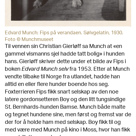
Edvard Munch: Fips på verandaen. Sølvgelatin, 1930.
Foto © Munchmuseet
Til vennen sin Christian Gierløff sa Munch at «en
gammel vismanns sjel hadde tatt bolig» i hunden
hans. Gierløff skriver dette under et bilde av Fips i
boken
Edvard Munch selv
fra 1953. Etter at Munch
vendte tilbake til Norge fra utlandet, hadde han
alltid en eller flere hunder boende hos seg.
Foxterrieren Fips fikk snart selskap av den noe
latere gordonsetteren Boy og den litt tungsindige
St. Bernhards-hunden Bamse. Munch både malte
og tegnet hundene sine, men først og fremst var de
der for å holde ham med selskap. Boy fikk til og
med være med Munch på kino i Moss, hvor han fikk