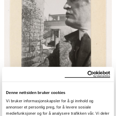
Denne nettsiden bruker cookies
Edvard Munch i profil i hagen, med Vinteratelieret i
bakgrunnen I, 1930. Foto: Edvard Munch. ©
Vi bruker informasjonskapsler for å gi innhold og
Munchmuseet
annonser et personlig preg, for å levere sosiale
Utforsk flere av Munchs fotografier her
mediefunksjoner og for å analysere trafikken vår. Vi deler