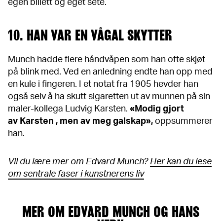
egen billett og eget sete.
10. HAN VAR EN VÅGAL SKYTTER
Munch hadde flere håndvåpen som han ofte skjøt
på blink med. Ved en anledning endte han opp med
en kule i fingeren. I et notat fra 1905 hevder han
også selv å ha skutt sigaretten ut av munnen på sin
maler-kollega Ludvig Karsten.
«Modig gjort
av Karsten , men av meg galskap»,
oppsummerer
han.
Vil du lære mer om Edvard Munch?
Her kan du lese
om sentrale faser i kunstnerens liv
MER OM EDVARD MUNCH OG HANS