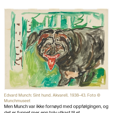
Edvard Munch: Sint hund. Akvarell, 1938–43. Foto ©
Munchmuseet
Men Munch var ikke fornøyd med oppfølgingen, og
det er funnet mer enn tolv utkast til et