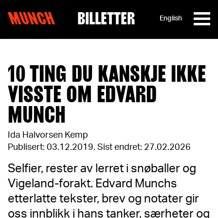
MUNCH
BILLETTER
English
Hopp til innhold
10 TING DU KANSKJE IKKE
VISSTE OM EDVARD
MUNCH
Ida Halvorsen Kemp
Publisert: 03.12.2019
.
Sist endret: 27.02.2026
Selfier, rester av lerret i snøballer og
Vigeland-forakt. Edvard Munchs
etterlatte tekster, brev og notater gir
oss innblikk i hans tanker, særheter og