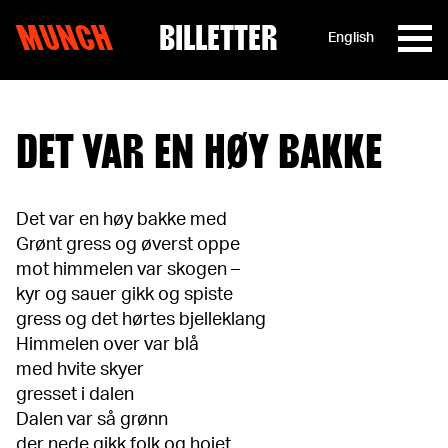
MUNCH
BILLETTER
English
Hopp til innhold
DET VAR EN HØY BAKKE
Det var en høy bakke med
Grønt gress og øverst oppe
mot himmelen var skogen –
kyr og sauer gikk og spiste
gress og det hørtes bjelleklang
Himmelen over var blå
med hvite skyer
gresset i dalen
Dalen var så grønn
der nede gikk folk og hoiet