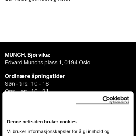
MUNCH, Bjørvika:
Edvard Munchs plass 1, 0194 Oslo
Ordinære åpningstider
Søn - tirs: 10 - 18
Ons - lør: 10 - 21
Se alle åpningstider
Postadresse:
Postboks 3304 Sørenga, 0140 Oslo
Denne nettsiden bruker cookies
Vi bruker informasjonskapsler for å gi innhold og
info@munch.com