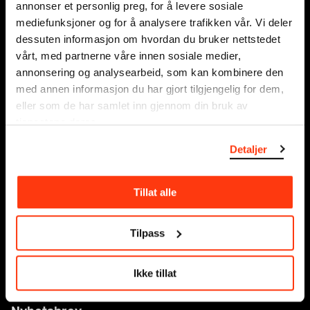
annonser et personlig preg, for å levere sosiale
mediefunksjoner og for å analysere trafikken vår. Vi deler
Organisasjonsnummer:
dessuten informasjon om hvordan du bruker nettstedet
995138670
vårt, med partnerne våre innen sosiale medier,
annonsering og analysearbeid, som kan kombinere den
Tilgjengelighet på MUNCH
med annen informasjon du har gjort tilgjengelig for dem,
eller som de har samlet inn gjennom din bruk av
tjenestene deres.
Om oss
Presse
Detaljer
Sponsorsamarbeid
Leie lokaler
Tillat alle
Kontakt
Nettbutikk
Tilpass
Tilgjengelighetserklæring
Ikke tillat
Personvern og informasjonskapsler