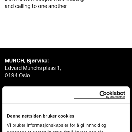
and calling to one another
MUNCH, Bjørvika:
Edvard Munchs plass 1,
0194 Oslo
Regular opening hours:
Sun - Tue: 10 - 18
Wed - Sat: 10 - 21
See all opening hours
Denne nettsiden bruker cookies
Postal adress:
Vi bruker informasjonskapsler for å gi innhold og
Munchmuseet