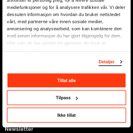
annonser et personlig preg, for å levere sosiale
Postboks 3304 Sørenga,
mediefunksjoner og for å analysere trafikken vår. Vi deler
0140 Oslo
dessuten informasjon om hvordan du bruker nettstedet
vårt, med partnerne våre innen sosiale medier,
NORWAY
annonsering og analysearbeid, som kan kombinere den
info@munch.com
med annen informasjon du har gjort tilgjengelig for dem,
eller som de har samlet inn gjennom din bruk av
tjenestene deres.
Accessibility at MUNCH
Detaljer
About us
Press
Tillat alle
Sponsorship
Venue hire
Tilpass
Contact
Ikke tillat
Privacy policy and cookies
Newsletter