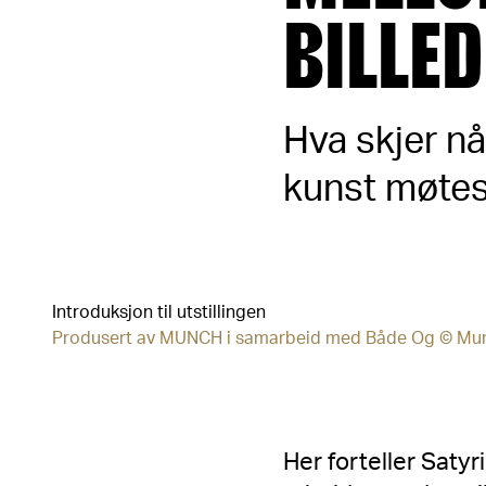
BILLE
Hva skjer n
kunst møte
Introduksjon til utstillingen
Produsert av MUNCH i samarbeid med Både Og © M
Her forteller Saty