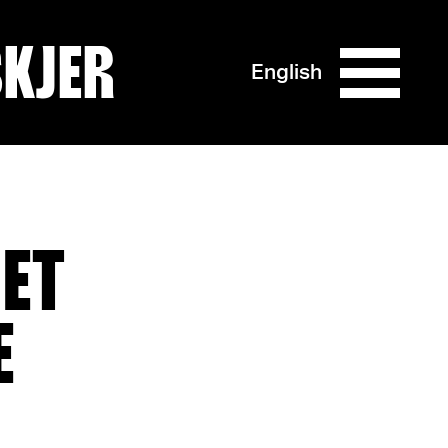
SKJER
English
ET
E