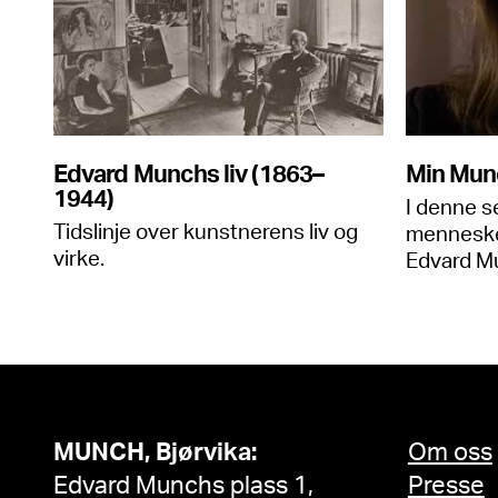
Edvard Munchs liv (1863–
Min Mun
1944)
I denne s
Tidslinje over kunstnerens liv og
mennesker
virke.
Edvard M
MUNCH, Bjørvika:
Om oss
Edvard Munchs plass 1,
Presse