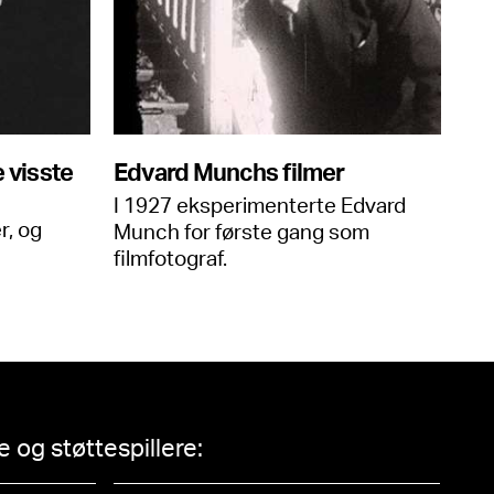
e visste
Edvard Munchs filmer
I 1927 eksperimenterte Edvard
er, og
Munch for første gang som
filmfotograf.
 og støttespillere: