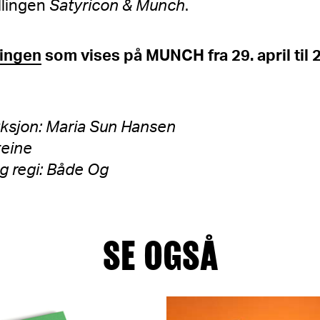
llingen
Satyricon & Munch
.
lingen
som vises på MUNCH fra 29. april til 
uksjon: Maria Sun Hansen
teine
g regi: Både Og
SE OGSÅ