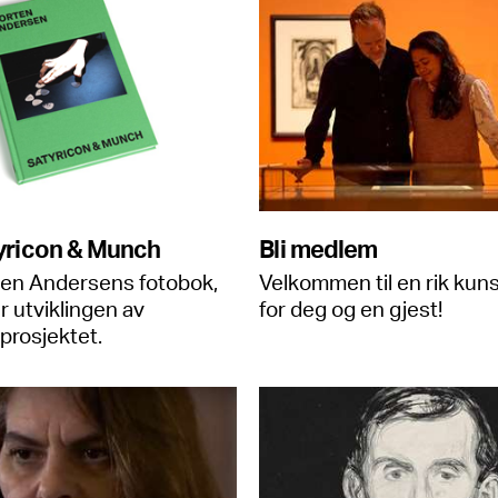
yricon & Munch
Bli medlem
ten Andersens fotobok,
Velkommen til en rik kun
r utviklingen av
for deg og en gjest!
sprosjektet.