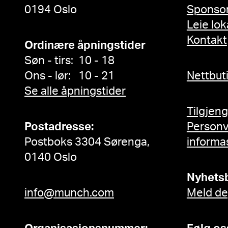
0194 Oslo
Sponso
Leie lok
Kontakt
Ordinære åpningstider
Søn - tirs: 10 - 18
Ons - lør: 10 - 21
Nettbut
Se alle åpningstider
Tilgjen
Postadresse:
Person
Postboks 3304 Sørenga,
informa
0140 Oslo
Nyhets
info@munch.com
Meld de