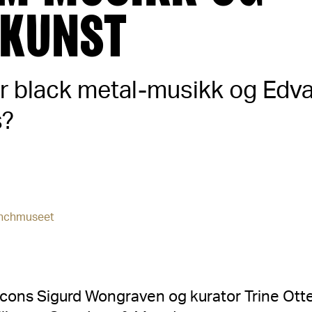
DKUNST
år black metal-musikk og Ed
s?
unchmuseet
ricons Sigurd Wongraven og kurator Trine Ott