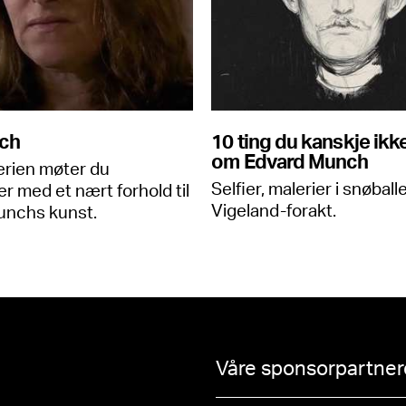
ch
10 ting du kanskje ikk
om Edvard Munch
erien møter du
Selfier, malerier i snøball
 med et nært forhold til
Vigeland-forakt.
unchs kunst.
Våre sponsorpartnere