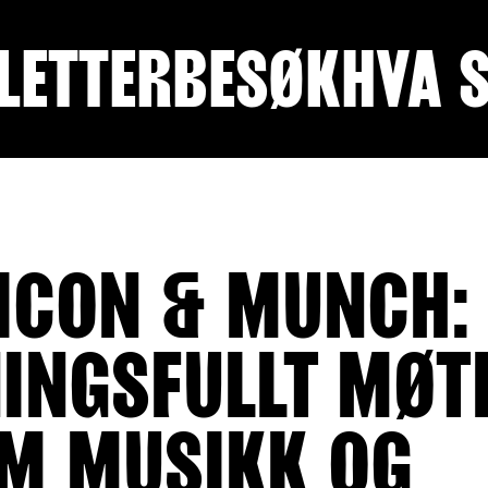
LETTER
BESØK
HVA 
ICON & MUNCH: 
INGSFULLT MØT
M MUSIKK OG