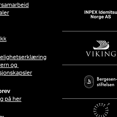
rsamarbeid
aler
ikk
gelighetserklæring
vern og
sjonskapsler
brev
g på her