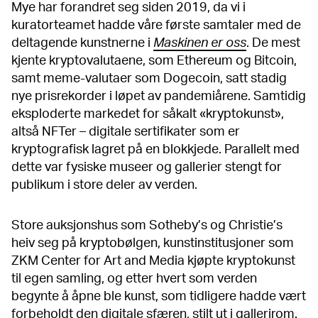
Mye har forandret seg siden 2019, da vi i
kuratorteamet hadde våre første samtaler med de
deltagende kunstnerne i
Maskinen er oss
. De mest
kjente kryptovalutaene, som Ethereum og Bitcoin,
samt meme-valutaer som Dogecoin, satt stadig
nye prisrekorder i løpet av pandemiårene. Samtidig
eksploderte markedet for såkalt «kryptokunst»,
altså NFTer – digitale sertifikater som er
kryptografisk lagret på en blokkjede. Parallelt med
dette var fysiske museer og gallerier stengt for
publikum i store deler av verden.
Store auksjonshus som Sotheby’s og Christie’s
heiv seg på kryptobølgen, kunstinstitusjoner som
ZKM Center for Art and Media kjøpte kryptokunst
til egen samling, og etter hvert som verden
begynte å åpne ble kunst, som tidligere hadde vært
forbeholdt den digitale sfæren, stilt ut i gallerirom.