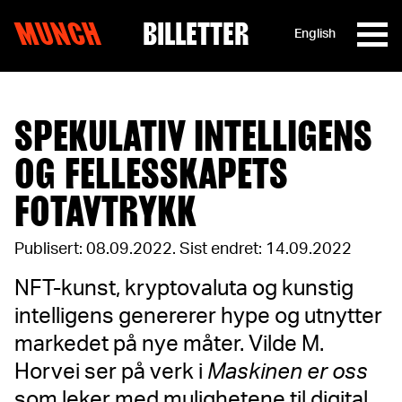
MUNCH
BILLETTER
English
Hopp til innhold
SPEKULATIV INTELLIGENS
OG FELLESSKAPETS
FOTAVTRYKK
Publisert: 08.09.2022
.
Sist endret: 14.09.2022
NFT-kunst, kryptovaluta og kunstig
intelligens genererer hype og utnytter
markedet på nye måter. Vilde M.
Horvei ser på verk i
Maskinen er oss
som leker med mulighetene til digital