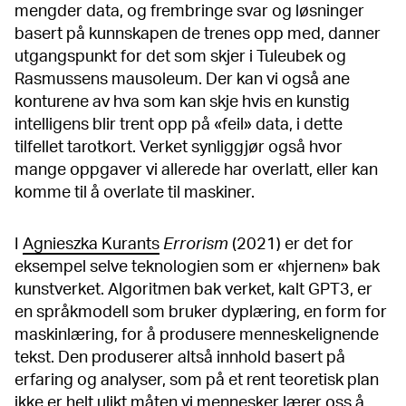
mengder data, og frembringe svar og løsninger
basert på kunnskapen de trenes opp med, danner
utgangspunkt for det som skjer i Tuleubek og
Rasmussens mausoleum. Der kan vi også ane
konturene av hva som kan skje hvis en kunstig
intelligens blir trent opp på «feil» data, i dette
tilfellet tarotkort. Verket synliggjør også hvor
mange oppgaver vi allerede har overlatt, eller kan
komme til å overlate til maskiner.
I
Agnieszka Kurants
Errorism
(2021) er det for
eksempel selve teknologien som er «hjernen» bak
kunstverket. Algoritmen bak verket, kalt GPT3, er
en språkmodell som bruker dyplæring, en form for
maskinlæring, for å produsere menneskelignende
tekst. Den produserer altså innhold basert på
erfaring og analyser, som på et rent teoretisk plan
ikke er helt ulikt måten vi mennesker lærer oss å