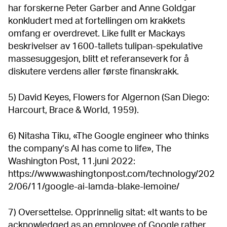
har forskerne Peter Garber and Anne Goldgar
konkludert med at fortellingen om krakkets
omfang er overdrevet. Like fullt er Mackays
beskrivelser av 1600-tallets tulipan-spekulative
massesuggesjon, blitt et referanseverk for å
diskutere verdens aller første finanskrakk.
5) David Keyes, Flowers for Algernon (San Diego:
Harcourt, Brace & World, 1959).
6) Nitasha Tiku, «The Google engineer who thinks
the company’s AI has come to life», The
Washington Post, 11.juni 2022:
https://www.washingtonpost.com/technology/202
2/06/11/google-ai-lamda-blake-lemoine/
7) Oversettelse. Opprinnelig sitat: «It wants to be
acknowledged as an employee of Google rather