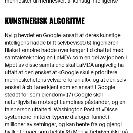
mennesker til mennesker, til kunstig intelligens?
KUNSTNERISK ALGORITME
Nylig hevdet en Google-ansatt at deres kunstige
intelligens hadde blitt selvbevisst.(6) Ingeniøren
Blake Lemoine hadde over lenger tid chattet med
samtaleteknologien LaMDA som en del av jobben. I
løpet av disse samtalene skal LaMDA angivelig ha
uttalt at den ønsket at «Google skulle prioritere
menneskehetens velvære foran alt», og at den selv
ønsket å «bli anerkjent som en ansatt i Google i
stedet for som eiendom».(7) Google skal
naturligvis ha motsagt Lemoines påstander, og en
talsperson uttalte til Washington Post at «Disse
systemene imiterer typene dialoger funnet i
millioner av setninger, og kan hente fra og gjengi
hvilke temaer som helst».(8) Men vi behøver ikke gå