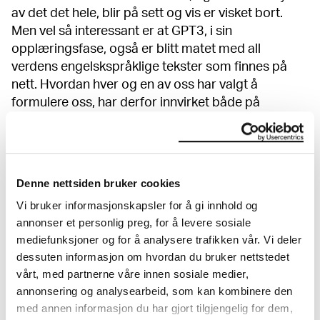
av det det hele, blir på sett og vis er visket bort.
Men vel så interessant er at GPT3, i sin
opplæringsfase, også er blitt matet med all
verdens engelskspråklige tekster som finnes på
nett. Hvordan hver og en av oss har valgt å
formulere oss, har derfor innvirket både på
hvordan GPT3 «tenker», men dermed også på
hvordan
Errorism
har blitt til.
Også i Kurants verksserie
Conversion
(2019–), blir
Denne nettsiden bruker cookies
ideen om forfatterskap bokstavelig talt et flytende
Vi bruker informasjonskapsler for å gi innhold og
konsept. Synlig i utstillingsrommet er en
annonser et personlig preg, for å levere sosiale
kobberplate med flytende krystallmaling, som
mediefunksjoner og for å analysere trafikken vår. Vi deler
stadig er i bevegelse. Den usynlige delen av verket
dessuten informasjon om hvordan du bruker nettstedet
skjuler den kollektive innsatsen til en rekke
vårt, med partnerne våre innen sosiale medier,
aktivister verden over.
Conversions
’ form forandrer
annonsering og analysearbeid, som kan kombinere den
seg i takt med de meningsutvekslingene og
med annen informasjon du har gjort tilgjengelig for dem,