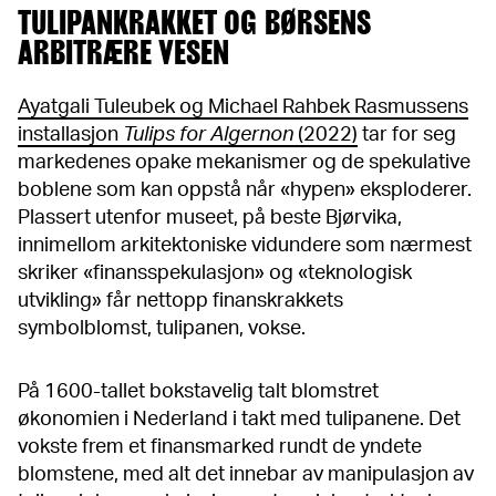
TULIPANKRAKKET OG BØRSENS
ARBITRÆRE VESEN
Ayatgali Tuleubek og Michael Rahbek Rasmussens
installasjon
Tulips for Algernon
(2022)
tar for seg
markedenes opake mekanismer og de spekulative
boblene som kan oppstå når «hypen» eksploderer.
Plassert utenfor museet, på beste Bjørvika,
innimellom arkitektoniske vidundere som nærmest
skriker «finansspekulasjon» og «teknologisk
utvikling» får nettopp finanskrakkets
symbolblomst, tulipanen, vokse.
På 1600-tallet bokstavelig talt blomstret
økonomien i Nederland i takt med tulipanene. Det
vokste frem et finansmarked rundt de yndete
blomstene, med alt det innebar av manipulasjon av