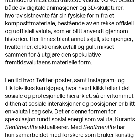
fremtidens mest ettertraktede valuta. Verket består
både av digitale animasjoner og 3D-skulpturer,
hvorav sistnevnte får sin fysiske form fra et
komposittmateriale, bestående av en rekke offisiell
og uoffisiell valuta, som er blitt anvendt gjennom
historien. Her finnes blant annet skjell, steinpenger,
hvaltenner, elektronisk avfall og gull, mikset
sammen for å utgjøre den spekulative
fremtidsvalutaens materielle form.
I en tid hvor Twitter-poster, samt Instagram- og
TikTok-likes kan kjøpes, hvor hvert klikk teller i det
sosiale og profesjonelle hierarkiet, så er vi kommet
dithen at sosiale interaksjoner og posisjoner er blitt
en valuta i seg selv. Det er denne formen for
spekulasjon rundt sosial energi som valuta, Kurants
Sentimentite
aktualiserer. Med
Sentimentite
har
hun samarbeidet med forskere som bruker kunstig