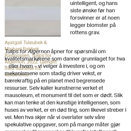
uintelligent, og hans
siste ønske før han
forsvinner er at noen
legger blomster på
rottens grav.
Ayatgali Tuleubek &
Michael Rahbek
Tulips for Algernon
åpner for spørsmål om
Rasmussen, Tulips for
kvalitetsmarkørene som danner grunnlaget for hva
Algernon, 2022. Gjengitt
– eller hvem – vi velger å investere i, og om
med tillatelse fra
mekanismene som stadig driver vekst, er
kunstnerne.
bærekraftig på en planet med begrensede
ressurser. Selv kaller kunstnerne verket et
mausoleum, et monument til det som er dødt. Slik
kan man tenke at den kunstige intelligensen, som
huses av verket, er en død ting, som likevel streber i
vei. Men hva skjer når vi overlater selv våre
spekulative oppgaver, som på mange måter gjør