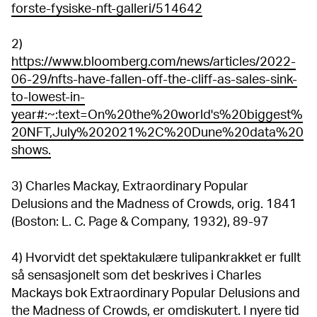
forste-fysiske-nft-galleri/514642
2)
https://www.bloomberg.com/news/articles/2022-
06-29/nfts-have-fallen-off-the-cliff-as-sales-sink-
to-lowest-in-
year#:~:text=On%20the%20world's%20biggest%
20NFT,July%202021%2C%20Dune%20data%20
shows.
3) Charles Mackay, Extraordinary Popular
Delusions and the Madness of Crowds, orig. 1841
(Boston: L. C. Page & Company, 1932), 89-97
4) Hvorvidt det spektakulære tulipankrakket er fullt
så sensasjonelt som det beskrives i Charles
Mackays bok Extraordinary Popular Delusions and
the Madness of Crowds, er omdiskutert. I nyere tid