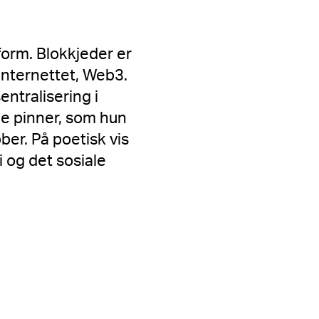
form. Blokkjeder er
internettet, Web3.
ntralisering i
ne pinner, som hun
er. På poetisk vis
i og det sosiale