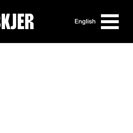
SKJER
English