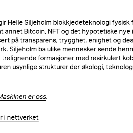
ir Helle Siljeholm blokkjedeteknologi fysisk 
nt annet Bitcoin, NFT og det hypotetiske nye 
ert på transparens, trygghet, enighet og dese
erk. Siljeholm ba ulike mennesker sende hen
 trelignende formasjoner med resirkulert kobb
uren usynlige strukturer der økologi, teknolog
Maskinen er oss
.
r i nettverket