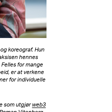
r og koreograf. Hun
raksisen hennes
. Felles for mange
id, er at verkene
er for individuelle
re som utgjør
web3