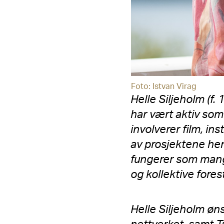
Foto: Istvan Virag
Helle Siljeholm (f.
har vært aktiv so
involverer film, in
av prosjektene hen
fungerer som mangfo
og kollektive fores
Helle Siljeholm øn