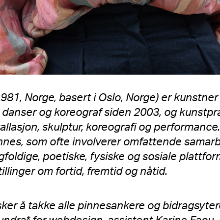
 1981, Norge, basert i Oslo, Norge) er kunstne
m danser og koreograf siden 2003, og kunstp
stallasjon, skulptur, koreografi og performance
nes, som ofte involverer omfattende samarbe
ldige, poetiske, fysiske og sosiale plattform
tillinger om fortid, fremtid og nåtid.
sker å takke alle pinnesankere og bidragsyte