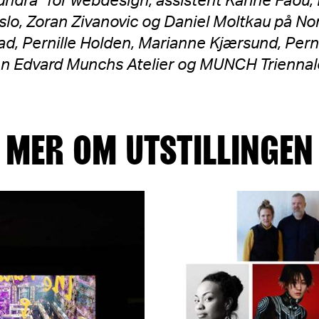
Tundra* for webdesign, assistent Karine Faou
 Oslo, Zoran Zivanovic og Daniel Moltkau på N
tad, Pernille Holden, Marianne Kjærsund, Per
sen Edvard Munchs Atelier og MUNCH Triennal
MER OM UTSTILLINGEN