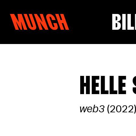
MUNCH
BIL
Hopp til innhold
HELLE
web3
(2022