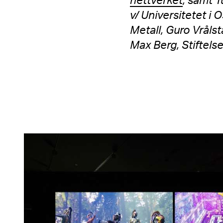
nettverket
, samt 
v/ Universitetet i
Metall, Guro Vråls
Max Berg, Stiftel