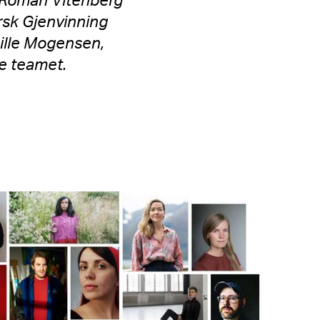
, Roman Vitenberg
orsk Gjenvinning
nille Mogensen,
e teamet.