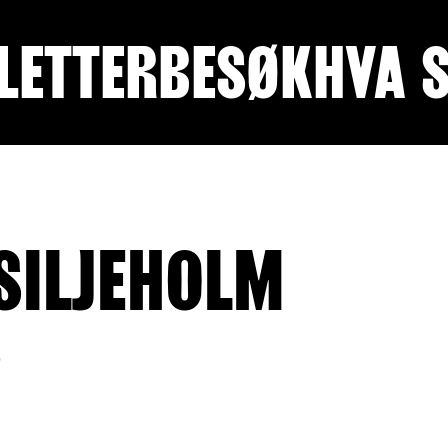
LETTER
BESØK
HVA 
 SILJEHOLM
)