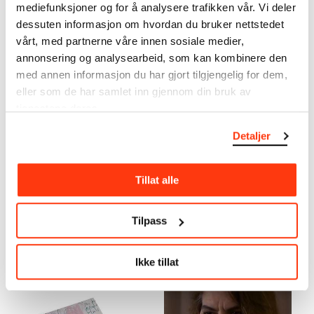
mediefunksjoner og for å analysere trafikken vår. Vi deler
dessuten informasjon om hvordan du bruker nettstedet
vårt, med partnerne våre innen sosiale medier,
SE OGSÅ
annonsering og analysearbeid, som kan kombinere den
med annen informasjon du har gjort tilgjengelig for dem,
eller som de har samlet inn gjennom din bruk av
tjenestene deres.
Detaljer
Tillat alle
Om kunst og ærlighet – En
VIDEO: Introduksjon til
samtale med Tracey Emin
Tracey Emin / Edvard
Munch: Sjelens ensomhet
Tilpass
VIDEO: Om tankene og
prosessen bak utstillingen
Kurator Kari J. Brandtzæg
Tracey Emin / Edvard Munch
gir en introduksjon til
– Sjelens ensomhet.
utstillingen.
Ikke tillat