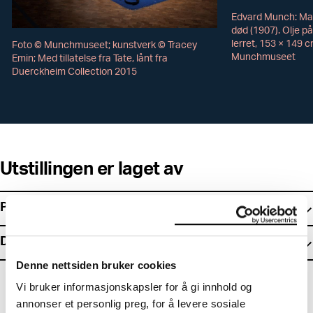
Edvard Munch: Ma
død (1907). Olje på
lerret, 153 × 149 c
Foto © Munchmuseet; kunstverk © Tracey
Munchmuseet
Emin; Med tillatelse fra Tate, lånt fra
Duerckheim Collection 2015
Utstillingen er laget av
Prosjektgruppe
Design & arkitektur
Denne nettsiden bruker cookies
Vi bruker informasjonskapsler for å gi innhold og
annonser et personlig preg, for å levere sosiale