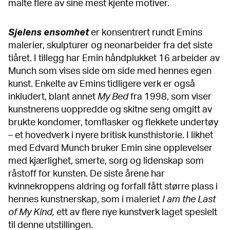
malte flere av sine mest kjente motiver.
Sjelens ensomhet
er konsentrert rundt Emins
malerier, skulpturer og neonarbeider fra det siste
tiåret. I tillegg har Emin håndplukket 16 arbeider av
Munch som vises side om side med hennes egen
kunst. Enkelte av Emins tidligere verk er også
inkludert, blant annet
My Bed
fra 1998, som viser
kunstnerens uoppredde og skitne seng omgitt av
brukte kondomer, tomflasker og flekkete undertøy
– et hovedverk i nyere britisk kunsthistorie. I likhet
med Edvard Munch bruker Emin sine opplevelser
med kjærlighet, smerte, sorg og lidenskap som
råstoff for kunsten. De siste årene har
kvinnekroppens aldring og forfall fått større plass i
hennes kunstnerskap, som i maleriet
I am the Last
of My Kind,
ett av flere nye kunstverk laget spesielt
til denne utstillingen.