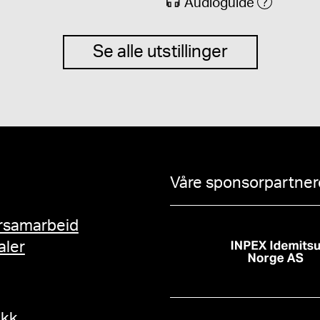
Audioguide
Se alle utstillinger
Våre sponsorpartnere
rsamarbeid
aler
ikk