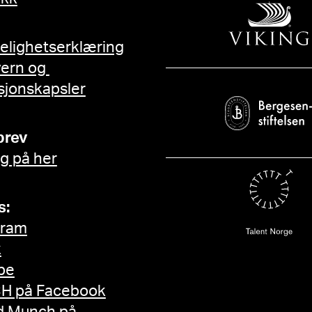
gelighetserklæring
vern og
sjonskapsler
brev
g på her
s:
gram
k
be
H på Facebook