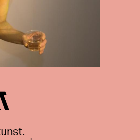
RT
unst.