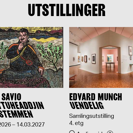
UTSTILLINGER
 SAVIO
EDVARD MUNCH
TTUHEADDJIN
UENDELIG
STEMMEN
Samlingsutstilling
4. etg
2026 – 14.03.2027