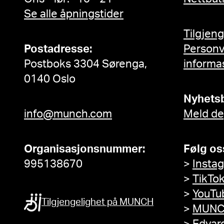
Se alle åpningstider
Tilgjen
Postadresse:
Person
Postboks 3304 Sørenga,
informa
0140 Oslo
Nyhets
info@munch.com
Meld de
Organisasjonsnummer:
Følg os
995138670
>
Insta
>
TikTo
>
YouTu
Tilgjengelighet på MUNCH
>
MUNC