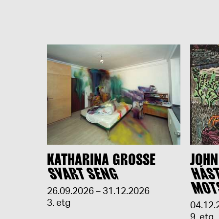
KATHARINA GROSSE
JOHN
SVART SENG
HÁS
MOT
26.09.2026 – 31.12.2026
3. etg
04.12.
9. etg