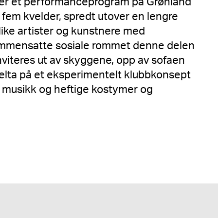
 et performanceprogram på Grønland
fem kvelder, spredt utover en lengre
ulike artister og kunstnere med
ammensatte sosiale rommet denne delen
nviteres ut av skyggene, opp av sofaen
delta på et eksperimentelt klubbkonsept
 musikk og heftige kostymer og