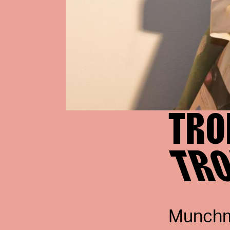
TRO
TR
Munchmu