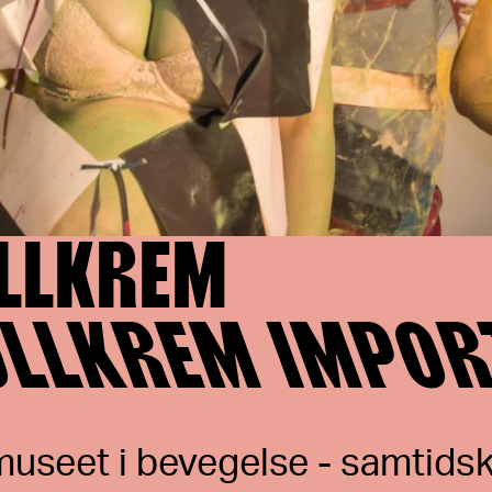
LLKREM
OLLKREM IMPO
seet i bevegelse - samtidsk