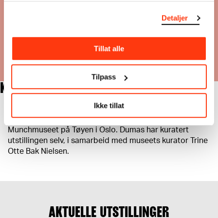
ører
stneren.
Detaljer
arlene
Marlene Dumas, Omega's Eyes. Foto: Peter
as. Foto:
Cox @ Marlene Dumas.
er Cox
Tillat alle
Tilpass
KUNSTNERSAMTALE
Ikke tillat
Kunstner Marlene Dumas forteller om utstillingen
"Måneoppgang. Marlene Dumas & Edvard Munch" på
Munchmuseet på Tøyen i Oslo. Dumas har kuratert
utstillingen selv, i samarbeid med museets kurator Trine
Otte Bak Nielsen.
AKTUELLE UTSTILLINGER