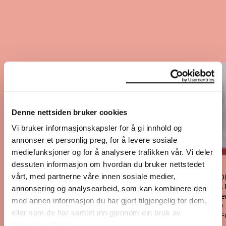
Denne nettsiden bruker cookies
lene
as,
Vi bruker informasjonskapsler for å gi innhold og
us med
Edvard
annonser et personlig preg, for å levere sosiale
is’
Munch
pp, 2015–
mediefunksjoner og for å analysere trafikken vår. Vi deler
Puberte
dessuten informasjon om hvordan du bruker nettstedet
på lerre
Marlene Dumas,
klavering
1894. 
vårt, med partnerne våre innen sosiale medier,
Sjenanse, 1991. Ol
d
Munch
lerret. 60 x 50 cm. 
annonsering og analysearbeid, som kan kombinere den
llisk
eie, Courtesy Gale
l på
med annen informasjon du har gjort tilgjengelig for dem,
Paul Andriesse. ©
r. 25,5 x
eller som de har samlet inn gjennom din bruk av
Marlene Dumas. Fo
5 cm.
tjenestene deres.
Peter Cox.