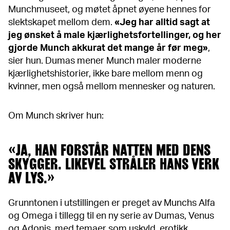
Munchmuseet, og møtet åpnet øyene hennes for
slektskapet mellom dem.
«Jeg har alltid sagt at
jeg ønsket å male kjærlighetsfortellinger, og her
gjorde Munch akkurat det mange år før meg»
,
sier hun. Dumas mener Munch maler moderne
kjærlighetshistorier, ikke bare mellom menn og
kvinner, men også mellom mennesker og naturen.
Om Munch skriver hun:
«JA, HAN FORSTÅR NATTEN MED DENS
SKYGGER. LIKEVEL STRÅLER HANS VERK
AV LYS.»
Grunntonen i utstillingen er preget av Munchs Alfa
og Omega i tillegg til en ny serie av Dumas, Venus
og Adonis, med temaer som uskyld, erotikk,