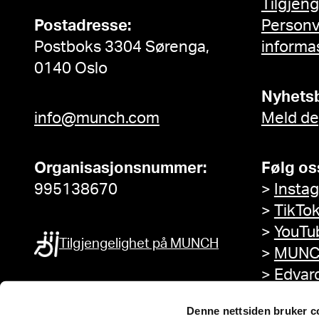
Tilgjen
Postadresse:
Person
Postboks 3304 Sørenga,
informa
0140 Oslo
Nyhets
info@munch.com
Meld de
Organisasjonsnummer:
Følg os
995138670
>
Insta
>
TikTo
>
YouTu
Tilgjengelighet på MUNCH
>
MUNC
>
Edvar
Facebo
Denne nettsiden bruker c