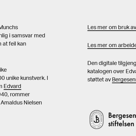
d Munchs
Les mer om bruk av 
nlig i samsvar med
at feil kan
Les mer om arbeide
Den digitale tilgje
ike
katalogen over Edv
 unike kunstverk. I
støttet av
Bergesens
om
Edvard
1940, rommer
, Amaldus Nielsen