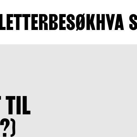
LETTER
BESØK
HVA 
 TIL
?)