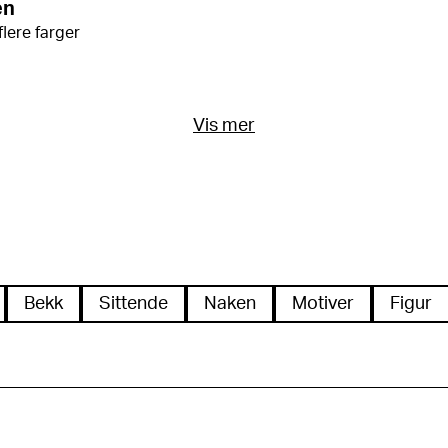
en
flere farger
Vis mer
Bekk
Sittende
Naken
Motiver
Figur