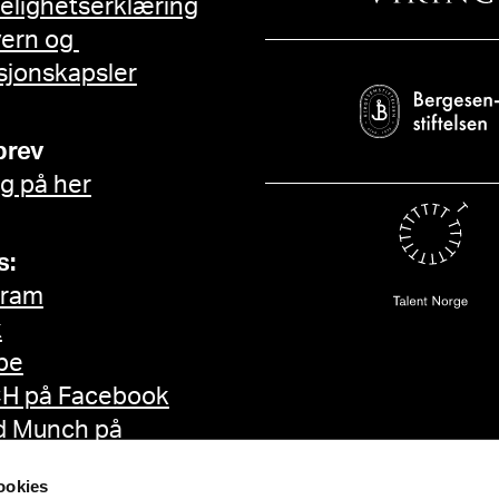
gelighetserklæring
vern og
sjonskapsler
brev
g på her
s:
gram
k
be
H på Facebook
d Munch på
ok
ookies