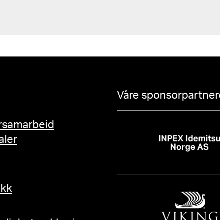
Våre sponsorpartnere
rsamarbeid
aler
ikk