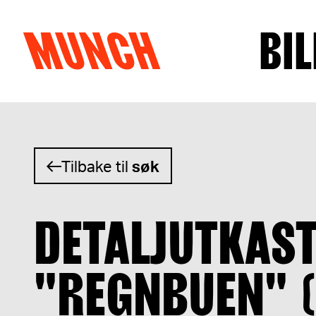
MUNCH
BIL
Hopp til innhold
Tilbake til
søk
DETALJUTKAST
"REGNBUEN" (