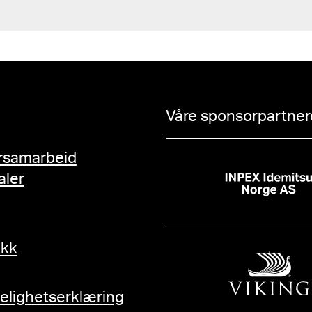
Våre sponsorpartnere
rsamarbeid
aler
ikk
gelighetserklæring