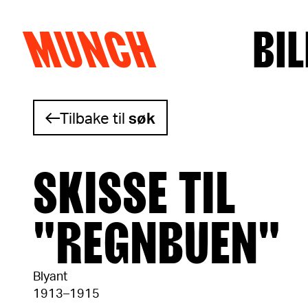
MUNCH
BIL
Hopp til innhold
Tilbake til
søk
SKISSE TIL
"REGNBUEN"
Blyant
1913–1915