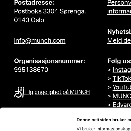
Postadresse:
Person
Postboks 3304 Sørenga,
informa
0140 Oslo
Nyhets
info@munch.com
Meld de
Organisasjonsnummer:
Følg os
995138670
>
Insta
>
TikTo
>
YouTu
Tilgjengelighet på MUNCH
>
MUNC
>
Edvar
Facebo
Denne nettsiden bruker c
Vi bruker informasjonskapsl