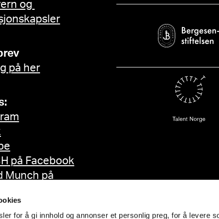
vern og
sjonskapsler
brev
g på her
s:
gram
k
be
H på Facebook
d Munch på
ok
ookies
er for å gi innhold og annonser et personlig preg, for å levere s