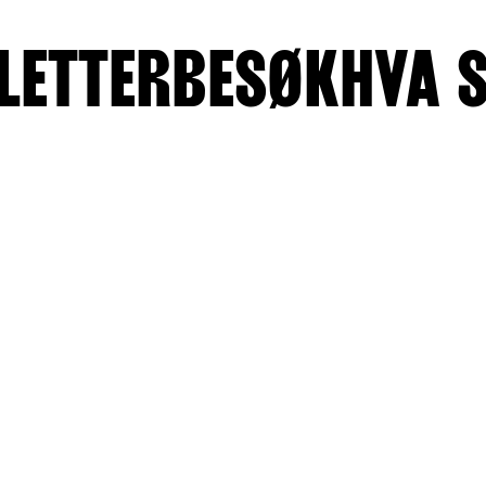
LETTER
BESØK
HVA 