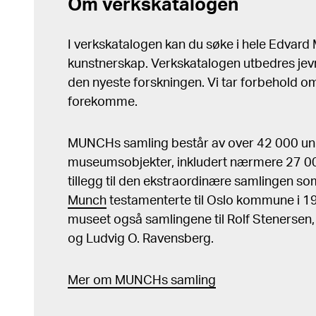
Om verkskatalogen
I verkskatalogen kan du søke i hele Edvar
kunstnerskap. Verkskatalogen utbedres jev
den nyeste forskningen. Vi tar forbehold om 
forekomme.
MUNCHs samling består av over 42 000 un
museumsobjekter, inkludert nærmere 27 000
tillegg til den ekstraordinære samlingen s
Munch
testamenterte til Oslo kommune i 
museet også samlingene til Rolf Stenersen
og Ludvig O. Ravensberg.
Mer
o
m MUNCHs
samling