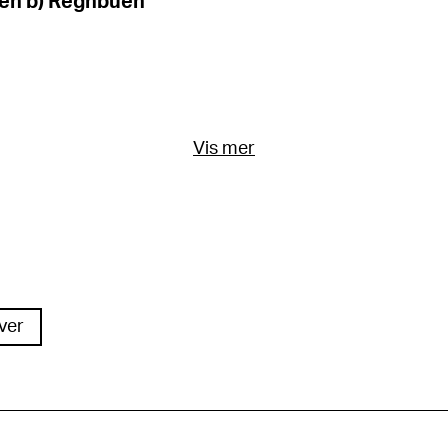
men b) Regnbuen
Vis mer
ver