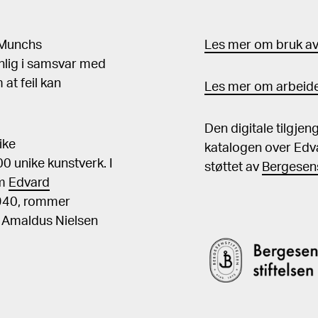
d Munchs
Les mer om bruk av 
nlig i samsvar med
at feil kan
Les mer om arbeide
Den digitale tilgje
ike
katalogen over Edv
 unike kunstverk. I
støttet av
Bergesens
om
Edvard
1940, rommer
, Amaldus Nielsen