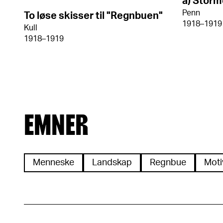
a) Stor
Penn
To løse skisser til "Regnbuen"
1918–1919
Kull
1918–1919
EMNER
Menneske
Landskap
Regnbue
Moti