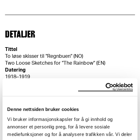
DETALJER
Tittel
To løse skisser til "Regnbuen" (NO)
Two Loose Sketches for "The Rainbow" (EN)
Datering
1918–1919
Klassifikasjon
Tegninger
Redskap/materiale
Denne nettsiden bruker cookies
Kull
Velinpapir
Vi bruker informasjonskapsler for å gi innhold og
Mål
annonser et personlig preg, for å levere sosiale
Papir (Sheet): 337 × 265 × 0,1 mm
mediefunksjoner og for å analysere trafikken vår. Vi deler
Kreditering