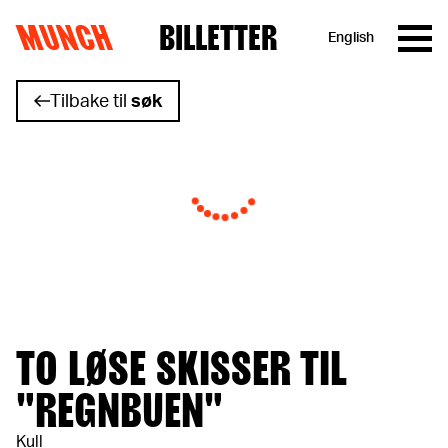
MUNCH
BILLETTER
English
Hopp til innhold
Tilbake til
søk
TO LØSE SKISSER TIL
"REGNBUEN"
Kull