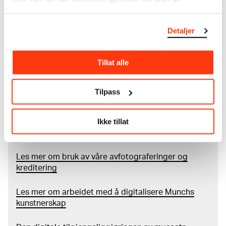
forbehold om at feil kan forekomme.
tjenestene deres.
MUNCHs samling består av over 42 000 unike
Detaljer
museumsobjekter, inkludert nærmere 27 000 unike
kunstverk. I tillegg til den ekstraordinære samlingen
Tillat alle
som
Edvard Munch
testamenterte til Oslo
kommune i 1940, rommer museet også samlingene
til Rolf Stenersen, Amaldus Nielsen og Ludvig O.
Tilpass
Ravensberg.
Mer
o
m MUNCHs
samling
Ikke tillat
Les mer om bruk av våre avfotograferinger og
kreditering
Les mer om arbeidet med å digitalisere Munchs
kunstnerskap