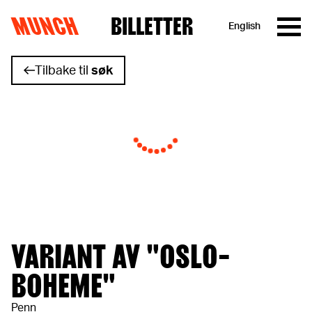
MUNCH
BILLETTER
English
Hopp til innhold
Tilbake til
søk
VARIANT AV "OSLO-
BOHEME"
Penn