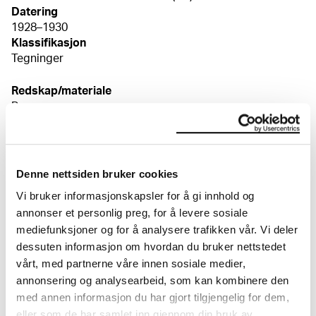
Datering
1928–1930
Klassifikasjon
Tegninger
Redskap/materiale
Penn
Velinpapir
Mål
Papir (Sheet): 205 × 176 × 0,11 mm
Kreditering
Denne nettsiden bruker cookies
Munchmuseet
Vi bruker informasjonskapsler for å gi innhold og
annonser et personlig preg, for å levere sosiale
mediefunksjoner og for å analysere trafikken vår. Vi deler
Om verkskatalogen
dessuten informasjon om hvordan du bruker nettstedet
vårt, med partnerne våre innen sosiale medier,
I verkskatalogen kan du søke i hele Edvard Munchs
annonsering og analysearbeid, som kan kombinere den
kunstnerskap. Verkskatalogen utbedres jevnlig i
med annen informasjon du har gjort tilgjengelig for dem,
samsvar med den nyeste forskningen. Vi tar
eller som de har samlet inn gjennom din bruk av