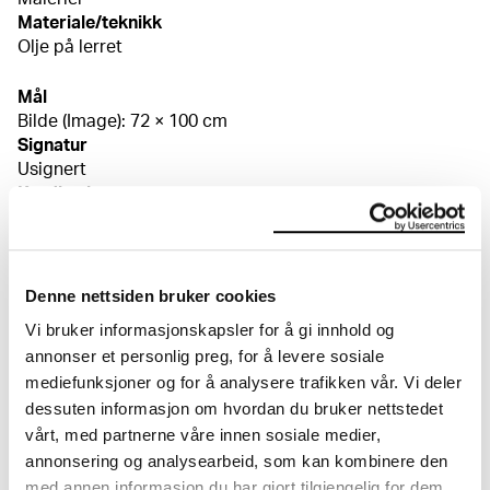
Materiale/teknikk
Olje på lerret
Mål
Bilde (Image): 72 × 100 cm
Signatur
Usignert
Kreditering
Munchmuseet
Bibliografi
Brandtzæg, Kari J., Mot skogen. Knausgård om Munch.
(English edition: Towards the Forest. Knausgård on
Denne nettsiden bruker cookies
Munch), utst.kat. MM, Oslo 2017, kat.nr. 61 Müller-
Vi bruker informasjonskapsler for å gi innhold og
Westermann, Iris, Munch Själv, utst.kat. Moderna
annonser et personlig preg, for å levere sosiale
Museet, 2005, (English edition: Munch by himself),
mediefunksjoner og for å analysere trafikken vår. Vi deler
s. 158ff Eggum, Arne, Edvard Munch og hans modeller,
dessuten informasjon om hvordan du bruker nettstedet
1912–1943, utst.kat., Oslo 1988, s. 154f Gauguin, Pola,
Om verkskatalogen
Edvard Munch, ny utg., Oslo 1946, s. 284 Prestøe, Birgit,
vårt, med partnerne våre innen sosiale medier,
"Minner om Edvard Munch", Edvard Munch som vi kjente
annonsering og analysearbeid, som kan kombinere den
ham. Vennene forteller, Oslo 1946, s. 140
I verkskatalogen kan du søke i hele Edvard Munchs
med annen informasjon du har gjort tilgjengelig for dem,