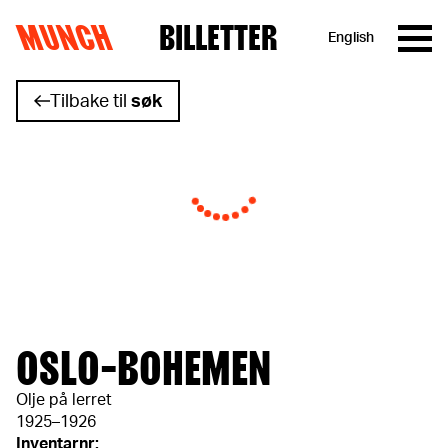
MUNCH
BILLETTER
English
Hopp til innhold
Tilbake til
søk
OSLO-BOHEMEN
Olje på lerret
1925–1926
Inventarnr: