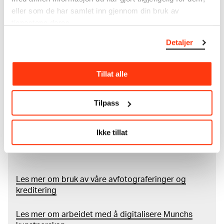
kunstnerskap. Verkskatalogen utbedres jevnlig i
eller som de har samlet inn gjennom din bruk av
samsvar med den nyeste forskningen. Vi tar
tjenestene deres.
forbehold om at feil kan forekomme.
Detaljer
MUNCHs samling består av over 42 000 unike
museumsobjekter, inkludert nærmere 27 000 unike
Tillat alle
kunstverk. I tillegg til den ekstraordinære samlingen
som
Edvard Munch
testamenterte til Oslo
kommune i 1940, rommer museet også samlingene
Tilpass
til Rolf Stenersen, Amaldus Nielsen og Ludvig O.
Ravensberg.
Ikke tillat
Mer
o
m MUNCHs
samling
Les mer om bruk av våre avfotograferinger og
kreditering
Les mer om arbeidet med å digitalisere Munchs