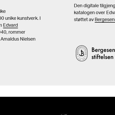
Den digitale tilgje
ike
katalogen over Edv
 unike kunstverk. I
støttet av
Bergesens
om
Edvard
1940, rommer
, Amaldus Nielsen