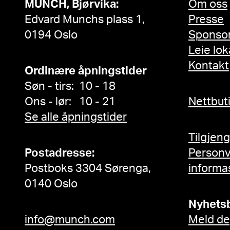
MUNCH, Bjørvika:
Om oss
Edvard Munchs plass 1,
Presse
0194 Oslo
Sponso
Leie lok
Kontakt
Ordinære åpningstider
Søn - tirs: 10 - 18
Ons - lør: 10 - 21
Nettbut
Se alle åpningstider
Tilgjen
Postadresse:
Person
Postboks 3304 Sørenga,
informa
0140 Oslo
Nyhets
info@munch.com
Meld de