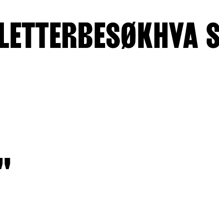
LETTER
BESØK
HVA 
"