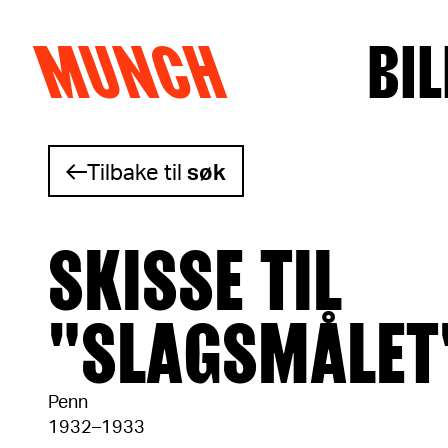
MUNCH
BIL
Hopp til innhold
Tilbake til
søk
SKISSE TIL
"SLAGSMÅLET
Penn
1932–1933