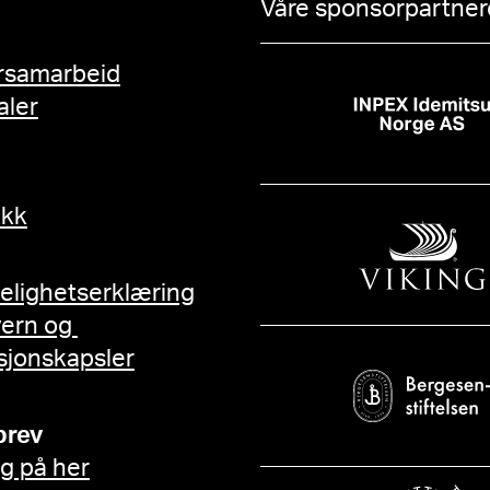
Våre sponsorpartnere
rsamarbeid
aler
ikk
gelighetserklæring
vern og
sjonskapsler
brev
g på her