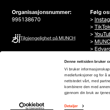
Organisasjonsnummer:
Følg os
995138670
>
Insta
>
TikTo
>
YouTu
Tilgjengelighet på MUNCH
>
MUNC
>
Edvar
Facebo
Denne nettsiden bruker c
Vi bruker informasjonskapsl
mediefunksjoner og for å a
nettstedet vårt, med part
kombinere den med annen in
gjennom din bruk av tjene
Detaljer