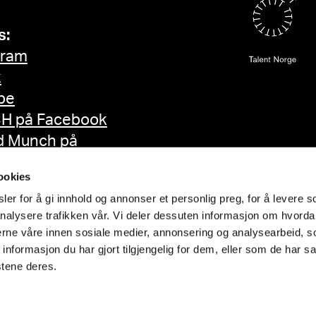
s:
gram
k
be
H på Facebook
d Munch på
ok
ookies
er for å gi innhold og annonser et personlig preg, for å levere s
nalysere trafikken vår. Vi deler dessuten informasjon om hvorda
nerne våre innen sosiale medier, annonsering og analysearbeid, 
formasjon du har gjort tilgjengelig for dem, eller som de har sa
stene deres.