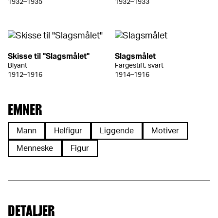
1932–1935
1932–1933
Skisse til "Slagsmålet"
Slagsmålet
Blyant
Fargestift, svart
1912–1916
1914–1916
EMNER
Mann
Helfigur
Liggende
Motiver
Menneske
Figur
DETALJER