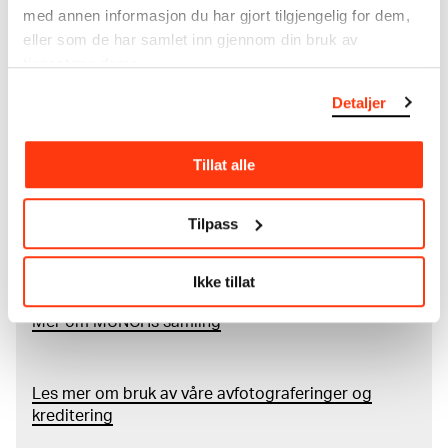
med annen informasjon du har gjort tilgjengelig for dem,
I verkskatalogen kan du søke i hele Edvard Munchs
eller som de har samlet inn gjennom din bruk av
kunstnerskap. Verkskatalogen utbedres jevnlig i
tjenestene deres.
samsvar med den nyeste forskningen. Vi tar
forbehold om at feil kan forekomme.
Detaljer
MUNCHs samling består av over 42 000 unike
museumsobjekter, inkludert nærmere 27 000 unike
Tillat alle
kunstverk. I tillegg til den ekstraordinære samlingen
som
Edvard Munch
testamenterte til Oslo
Tilpass
kommune i 1940, rommer museet også samlingene
til Rolf Stenersen, Amaldus Nielsen og Ludvig O.
Ravensberg.
Ikke tillat
Mer
o
m MUNCHs
samling
Les mer om bruk av våre avfotograferinger og
kreditering