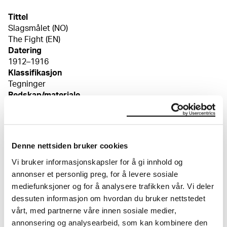
Tittel
Slagsmålet (NO)
The Fight (EN)
Datering
1912–1916
Klassifikasjon
Tegninger
Redskap/materiale
Blyant, fargestift, brun
Velinpapir
Mål
Denne nettsiden bruker cookies
Papir (Sheet): 402 × 279 × 0,7 mm
Vi bruker informasjonskapsler for å gi innhold og
Kreditering
annonser et personlig preg, for å levere sosiale
Munchmuseet
mediefunksjoner og for å analysere trafikken vår. Vi deler
dessuten informasjon om hvordan du bruker nettstedet
vårt, med partnerne våre innen sosiale medier,
Om verkskatalogen
annonsering og analysearbeid, som kan kombinere den