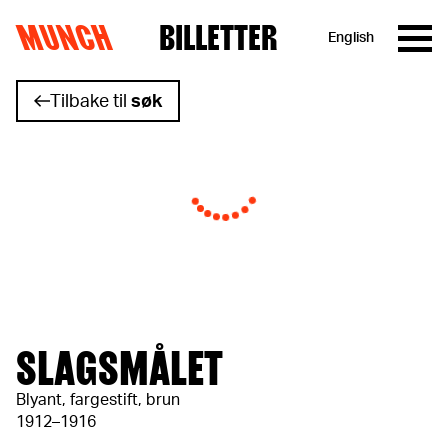
MUNCH
BILLETTER
English
Hopp til innhold
Tilbake til
søk
SLAGSMÅLET
Blyant, fargestift, brun
1912–1916