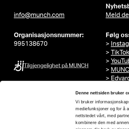
Nyhets
info@munch.com
Meld de
Organisasjonsnummer:
Følg os
995138670
>
Insta
>
TikTo
>
YouTu
Tilgjengelighet på MUNCH
>
MUNC
>
Edvar
Facebo
Denne nettsiden bruker c
Vi bruker informasjonskapsl
mediefunksjoner og for å a
nettstedet vårt, med part
kombinere den med annen in