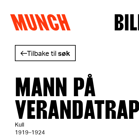
MUNCH
BIL
Hopp til innhold
Tilbake til
søk
MANN PÅ
VERANDATRA
Kull
1919–1924