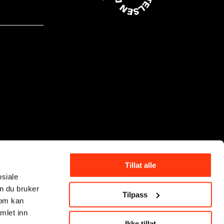
Tillat alle
osiale
n du bruker
Tilpass
som kan
mlet inn
Ikke tillat