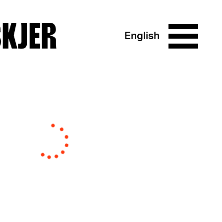
SKJER
English