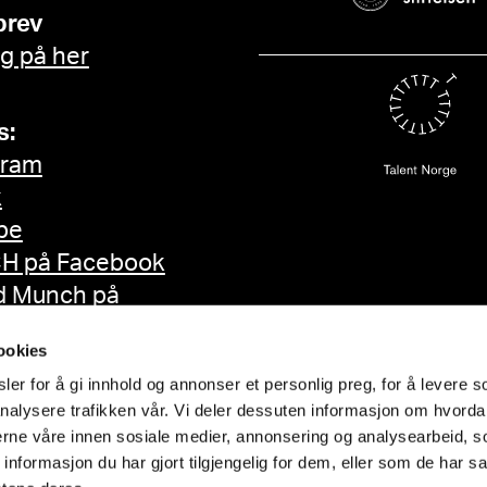
brev
g på her
s:
gram
k
be
H på Facebook
d Munch på
ok
ookies
er for å gi innhold og annonser et personlig preg, for å levere s
nalysere trafikken vår. Vi deler dessuten informasjon om hvorda
nerne våre innen sosiale medier, annonsering og analysearbeid, 
formasjon du har gjort tilgjengelig for dem, eller som de har sa