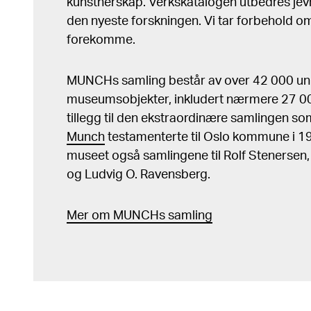
kunstnerskap. Verkskatalogen utbedres jev
den nyeste forskningen. Vi tar forbehold om 
forekomme.
MUNCHs samling består av over 42 000 un
museumsobjekter, inkludert nærmere 27 000
tillegg til den ekstraordinære samlingen s
Munch
testamenterte til Oslo kommune i 
museet også samlingene til Rolf Stenersen
og Ludvig O. Ravensberg.
Mer
o
m MUNCHs
samling