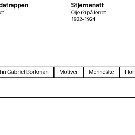
ndatrappen
Stjernenatt
ret
Olje (?) på lerret
1922–1924
hn Gabriel Borkman
Motiver
Menneske
Flor