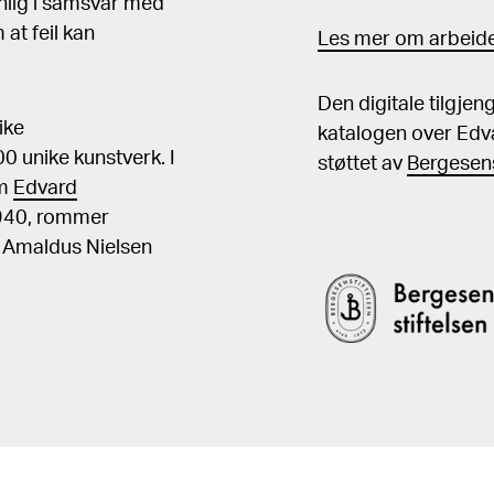
nlig i samsvar med
at feil kan
Les mer om arbeide
Den digitale tilgje
ike
katalogen over Edv
 unike kunstverk. I
støttet av
Bergesens
om
Edvard
1940, rommer
, Amaldus Nielsen