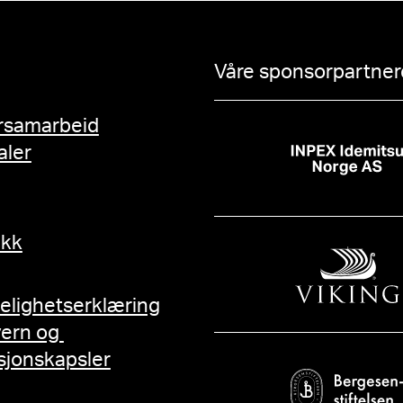
Våre sponsorpartnere
rsamarbeid
aler
ikk
gelighetserklæring
vern og
sjonskapsler