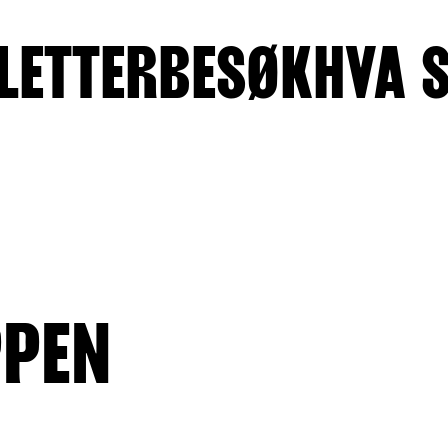
LETTER
BESØK
HVA 
PPEN