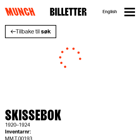
MUNCH
BILLETTER
English
Hopp til innhold
Tilbake til
søk
SKISSEBOK
1920–1924
Inventarnr:
MM.T.00193