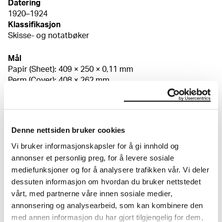
Datering
1920–1924
Klassifikasjon
Skisse- og notatbøker
Mål
Papir (Sheet): 409 × 250 × 0,11 mm
Perm (Cover): 408 × 262 mm
Sekundærpåskrift
Alf Bjercke stempel: Stiliserte initialer "AB" og
"varemerke" omringet av palettformet sirkel [på innsiden
av permen]
Denne nettsiden bruker cookies
Kreditering
Vi bruker informasjonskapsler for å gi innhold og
Munchmuseet
annonser et personlig preg, for å levere sosiale
mediefunksjoner og for å analysere trafikken vår. Vi deler
dessuten informasjon om hvordan du bruker nettstedet
Om verkskatalogen
vårt, med partnerne våre innen sosiale medier,
annonsering og analysearbeid, som kan kombinere den
I verkskatalogen kan du søke i hele Edvard Munchs
med annen informasjon du har gjort tilgjengelig for dem,
kunstnerskap. Verkskatalogen utbedres jevnlig i