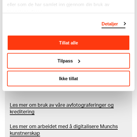
eller som de har samlet inn gjennom din bruk av
samsvar med den nyeste forskningen. Vi tar
tjenestene deres.
forbehold om at feil kan forekomme.
Detaljer
MUNCHs samling består av over 42 000 unike
museumsobjekter, inkludert nærmere 27 000 unike
kunstverk. I tillegg til den ekstraordinære samlingen
Tillat alle
som
Edvard Munch
testamenterte til Oslo
kommune i 1940, rommer museet også samlingene
Tilpass
til Rolf Stenersen, Amaldus Nielsen og Ludvig O.
Ravensberg.
Ikke tillat
Mer
o
m MUNCHs
samling
Les mer om bruk av våre avfotograferinger og
kreditering
Les mer om arbeidet med å digitalisere Munchs
kunstnerskap