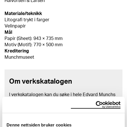
Halvorsen & Larsen
Materiale/teknikk
Litografi trykt i farger
Velinpapir
Mål
Papir (Sheet): 943 × 735 mm
Motiv (Motif): 770 × 500 mm
Kreditering
Munchmuseet
Om verkskatalogen
I verkskatalogen kan du søke i hele Edvard Munchs
kunstnerskap. Verkskatalogen utbedres jevnlig i
samsvar med den nyeste forskningen. Vi tar
forbehold om at feil kan forekomme.
Denne nettsiden bruker cookies