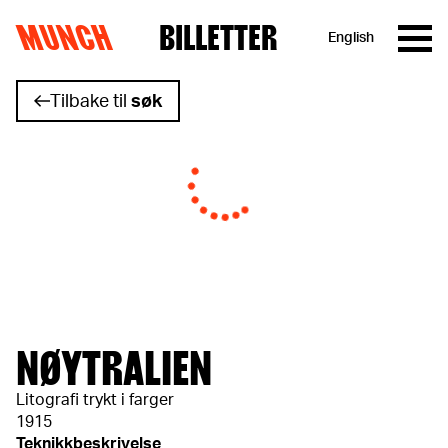
MUNCH
BILLETTER
English
Hopp til innhold
Tilbake til
søk
NØYTRALIEN
Litografi trykt i farger
1915
Teknikkbeskrivelse