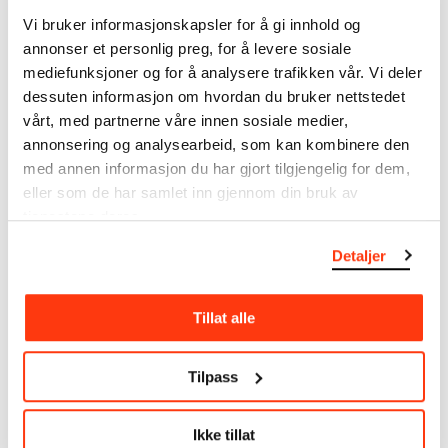
MUNCHs samling består av over 42 000 unike
museumsobjekter, inkludert nærmere 27 000 unike
Vi bruker informasjonskapsler for å gi innhold og
kunstverk. I tillegg til den ekstraordinære samlingen
annonser et personlig preg, for å levere sosiale
som
Edvard Munch
testamenterte til Oslo
mediefunksjoner og for å analysere trafikken vår. Vi deler
kommune i 1940, rommer museet også samlingene
dessuten informasjon om hvordan du bruker nettstedet
til Rolf Stenersen, Amaldus Nielsen og Ludvig O.
vårt, med partnerne våre innen sosiale medier,
Ravensberg.
annonsering og analysearbeid, som kan kombinere den
med annen informasjon du har gjort tilgjengelig for dem,
Mer
o
m MUNCHs
samling
eller som de har samlet inn gjennom din bruk av
tjenestene deres.
Les mer om bruk av våre avfotograferinger og
Detaljer
kreditering
Tillat alle
Les mer om arbeidet med å digitalisere Munchs
kunstnerskap
Tilpass
Den digitale tilgjengeliggjøringen av museets
samling og katalogen over Edvard Munchs
Ikke tillat
komplette kunstnerskap er støttet