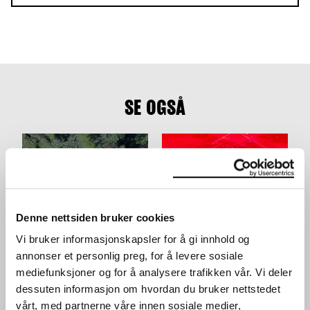
SE OGSÅ
Denne nettsiden bruker cookies
Vi bruker informasjonskapsler for å gi innhold og
TERRAFORMA
UTE PRESENTS: AURAL
PRESENTERER: LORENZO
CONNECTION VOL.2
annonser et personlig preg, for å levere sosiale
SENNI + FAKETHIAS
KONSERT
mediefunksjoner og for å analysere trafikken vår. Vi deler
KONSERT
17.02.2024
,
20:00
dessuten informasjon om hvordan du bruker nettstedet
06.04.2024
,
20:00
Festsal
vårt, med partnerne våre innen sosiale medier,