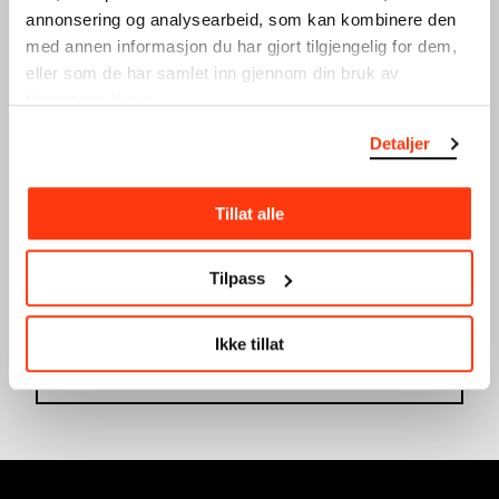
Festsal
annonsering og analysearbeid, som kan kombinere den
med annen informasjon du har gjort tilgjengelig for dem,
eller som de har samlet inn gjennom din bruk av
tjenestene deres.
Detaljer
Tillat alle
SUSANNA ‘BAUDELAIRE &
ALABASTER DEPLUME +
OSLO SINFONIETTA’
SOFIE BIRCH
PREMIERE MUNCH 2024
KONSERT
Tilpass
16.03.2024
,
20:30
31.01.2024
,
20:00
Festsal
Festsal
Ikke tillat
Se full kalender