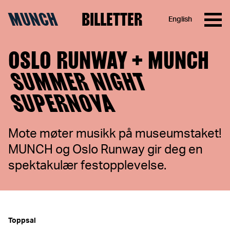
MUNCH
BILLETTER
English
Hopp til innhold
OSLO RUNWAY + MUNCH
SUMMER NIGHT
SUPERNOVA
Mote møter musikk på museumstaket!
MUNCH og Oslo Runway gir deg en
spektakulær festopplevelse.
Toppsal