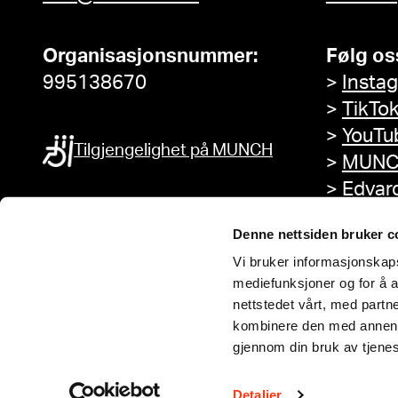
Organisasjonsnummer:
Følg os
995138670
>
Insta
>
TikTo
>
YouTu
Tilgjengelighet på MUNCH
>
MUNC
>
Edvar
Facebo
Denne nettsiden bruker c
Vi bruker informasjonskapsl
mediefunksjoner og for å a
nettstedet vårt, med part
kombinere den med annen in
gjennom din bruk av tjene
Detaljer