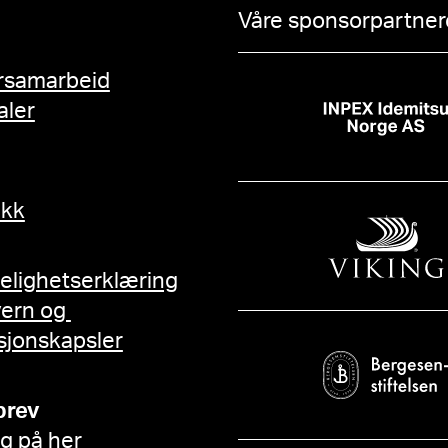
Våre sponsorpartnere
rsamarbeid
aler
ikk
gelighetserklæring
vern og
sjonskapsler
brev
g på her