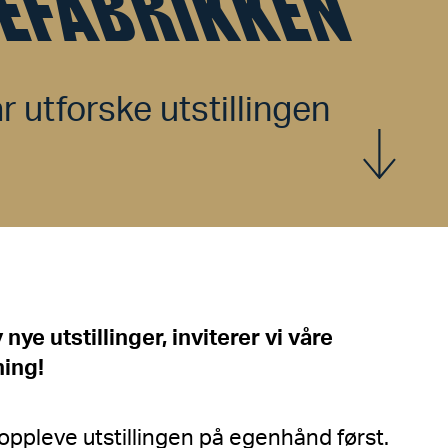
EFABRIKKEN
 utforske utstillingen
Vis mer
 nye utstillinger, inviterer vi våre
ning!
oppleve utstillingen på egenhånd først.