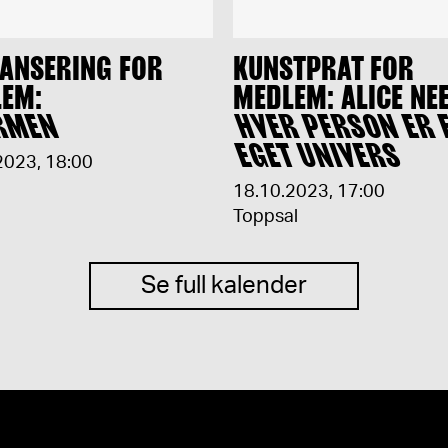
ANSERING FOR
KUNSTPRAT FOR
EM:
MEDLEM: ALICE NE
RMEN
HVER PERSON ER 
EGET UNIVERS
2023
,
18:00
18.10.2023
,
17:00
Toppsal
Se full kalender