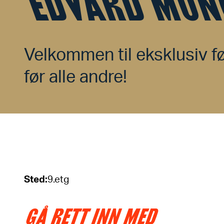
EDVARD MUN
Velkommen til eksklusiv fø
før alle andre!
Sted
:
9.etg
GÅ RETT INN MED