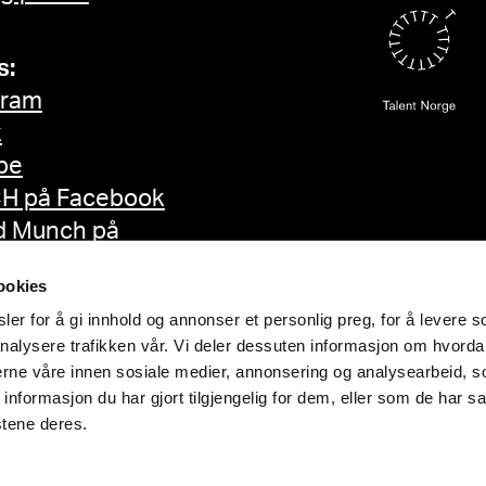
s:
gram
k
be
H på Facebook
d Munch på
ok
ookies
er for å gi innhold og annonser et personlig preg, for å levere s
nalysere trafikken vår. Vi deler dessuten informasjon om hvorda
nerne våre innen sosiale medier, annonsering og analysearbeid, 
formasjon du har gjort tilgjengelig for dem, eller som de har sa
stene deres.