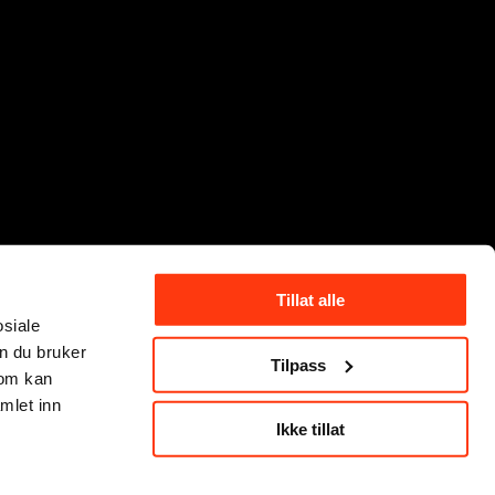
Tillat alle
osiale
n du bruker
Tilpass
som kan
mlet inn
Ikke tillat