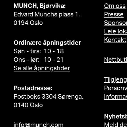
MUNCH, Bjørvika:
Om oss
Edvard Munchs plass 1,
Presse
0194 Oslo
Sponso
Leie lok
Kontakt
Ordinære åpningstider
Søn - tirs: 10 - 18
Ons - lør: 10 - 21
Nettbut
Se alle åpningstider
Tilgjen
Postadresse:
Person
Postboks 3304 Sørenga,
informa
0140 Oslo
Nyhets
info@munch.com
Meld de