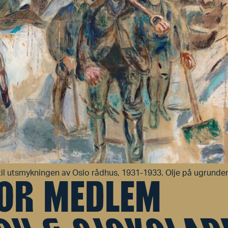
l utsmykningen av Oslo rådhus, 1931-1933. Olje på ugrunder
FOR MEDLEM