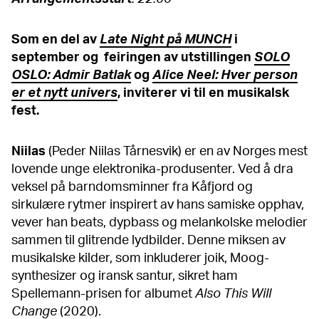
Som en del av
Late Night på MUNCH
i
september og feiringen av utstillingen
SOLO
OSLO: Admir Batlak
og
Alice Neel: Hver person
er et nytt univers
, inviterer vi til en musikalsk
fest.
Niilas
(Peder Niilas Tårnesvik) er en av Norges mest
lovende unge elektronika-produsenter. Ved å dra
veksel på barndomsminner fra Kåfjord og
sirkulære rytmer inspirert av hans samiske opphav,
vever han beats, dypbass og melankolske melodier
sammen til glitrende lydbilder. Denne miksen av
musikalske kilder, som inkluderer joik, Moog-
synthesizer og iransk santur, sikret ham
Spellemann-prisen for albumet
Also This Will
Change
(2020).