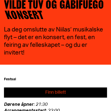
VILDE TUV OG GABIFUEGO
KONSERT
La deg omslutte av Niilas’ musikalske
flyt – det er en konsert, en fest, en
feiring av felleskapet – og du er
invitert!
Festsal
Finn billett
Dørene
åpner
: 21:30
Arrangementsstart
: 22:00