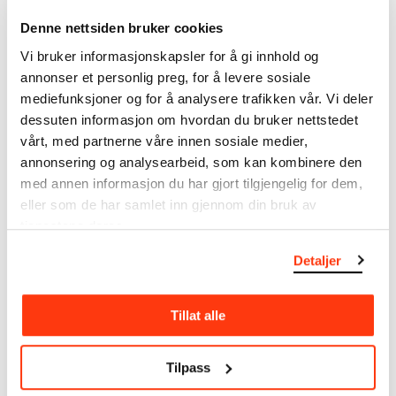
Denne nettsiden bruker cookies
Vi bruker informasjonskapsler for å gi innhold og
annonser et personlig preg, for å levere sosiale
mediefunksjoner og for å analysere trafikken vår. Vi deler
dessuten informasjon om hvordan du bruker nettstedet
SE OGSÅ
vårt, med partnerne våre innen sosiale medier,
annonsering og analysearbeid, som kan kombinere den
med annen informasjon du har gjort tilgjengelig for dem,
eller som de har samlet inn gjennom din bruk av
tjenestene deres.
Detaljer
ALICE NEEL
LATE NIGHT PÅ MUNCH
Tillat alle
HVER PERSON ER ET
ÅPNING & HØSTFEST
NYTT UNIVERS
29.09.2023
,
20:00–23:30
02.09.2023 – 26.11.2023
Tilpass
MUNCH // 29.09.23
9. etg