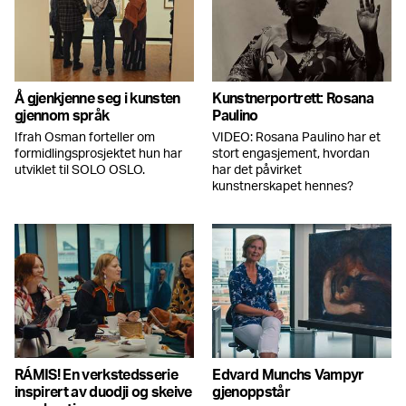
Å gjenkjenne seg i kunsten
Kunstnerportrett: Rosana
gjennom språk
Paulino
Ifrah Osman forteller om
VIDEO: Rosana Paulino har et
formidlingsprosjektet hun har
stort engasjement, hvordan
utviklet til SOLO OSLO.
har det påvirket
kunstnerskapet hennes?
RÁMIS! En verkstedsserie
Edvard Munchs Vampyr
inspirert av duodji og skeive
gjenoppstår