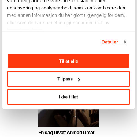
vårt, med partnerne våre innen sosiale medier,
annonsering og analysearbeid, som kan kombinere den
med annen informasjon du har gjort tilgjengelig for dem,
eller som de har samlet inn gjennom din bruk av
tjenestene deres.
Detaljer
En dag i livet: Musti
En dag i livet: Guro Sibeko
Bli bedre kjent med Musti, som
Bli bedre kjent med Guro
gjør en personlig tolkning i
Sibeko, som gjør en personlig
Tillat alle
utstillingen «Gi meg et navn».
tolkning i utstillingen «Gi meg
et navn».
Tilpass
Ikke tillat
En dag i livet: Ahmed Umar