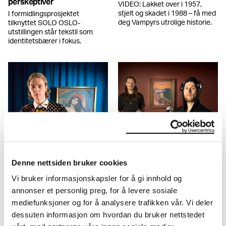
perskeptiver
VIDEO: Lakket over i 1957,
stjelt og skadet i 1988 – få med
I formidlingsprosjektet
deg Vampyrs utrolige historie.
tilknyttet SOLO OSLO-
utstillingen står tekstil som
identitetsbærer i fokus.
MUNCH + Musikk:
MUNCH + Musikk: Fredrik
Cezinando
Høyer og Bendik Baksaas
Denne nettsiden bruker cookies
Hva skjer når en av Norges
Musikalsk tolkning av Skrik,
mest populære artister synger
fremført foran maleriet.
Vi bruker informasjonskapsler for å gi innhold og
for et av verdens mest
annonser et personlig preg, for å levere sosiale
berømte motiver?
mediefunksjoner og for å analysere trafikken vår. Vi deler
dessuten informasjon om hvordan du bruker nettstedet