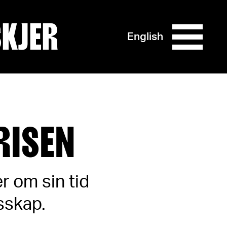
SKJER
English
RISEN
r om sin tid
esskap.