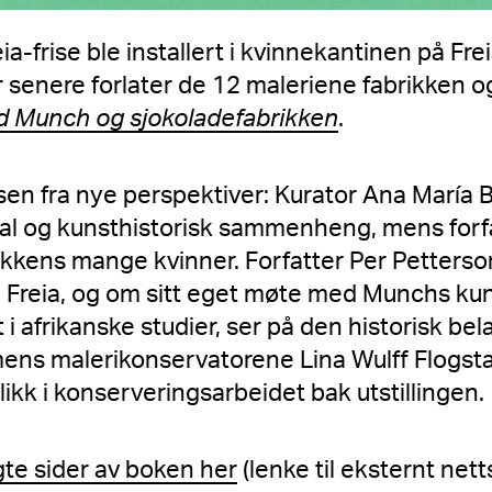
-frise ble installert i kvinnekantinen på Fre
r senere forlater de 12 maleriene fabrikken
d Munch og sjokoladefabrikken
.
isen fra nye perspektiver: Kurator Ana María B
sial og kunsthistorisk sammenheng, mens for
rikkens mange kvinner. Forfatter Per Petterso
 Freia, og om sitt eget møte med Munchs kun
 i afrikanske studier, ser på den historisk be
mens malerikonservatorene Lina Wulff Flogst
blikk i konserveringsarbeidet bak utstillingen.
te sider av boken her
(lenke til eksternt nett