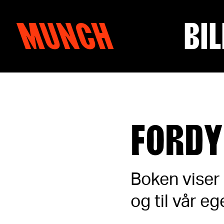
MUNCH
BIL
Hopp til innhold
FORDY
Boken viser 
og til vår e