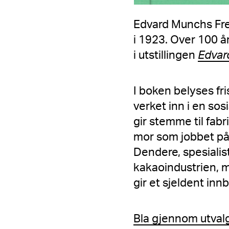
Edvard Munchs Freia
i 1923. Over 100 å
i utstillingen
Edvar
I boken belyses fr
verket inn i en so
gir stemme til fab
mor som jobbet på
Dendere, spesialist
kakaoindustrien, 
gir et sjeldent inn
Bla gjennom utvalg