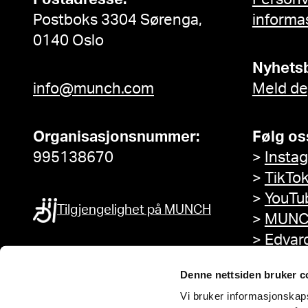
Postboks 3304 Sørenga,
informa
0140 Oslo
Nyhets
info@munch.com
Meld de
Organisasjonsnummer:
Følg os
995138670
>
Insta
>
TikTo
>
YouTu
Tilgjengelighet på MUNCH
>
MUNC
>
Edvar
Facebo
Denne nettsiden bruker c
Vi bruker informasjonskapsl