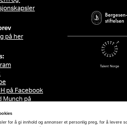
sjonskapsler
brev
g på her
s:
gram
k
be
H på Facebook
d Munch på
ok
ookies
er for å gi innhold og annonser et personlig preg, for å levere s