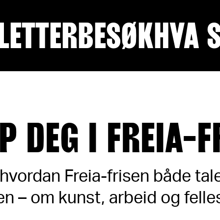
LETTER
BESØK
HVA 
P DEG I FREIA-F
hvordan Freia-frisen både tale
gen – om kunst, arbeid og fell