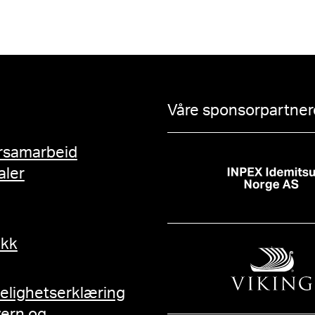
Våre sponsorpartnere
rsamarbeid
aler
ikk
gelighetserklæring
vern og