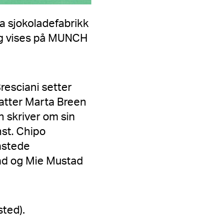
ia sjokoladefabrikk
 og vises på MUNCH
resciani setter
fatter Marta Breen
n skriver om sin
st. Chipo
lastede
ad og Mie Mustad
sted).