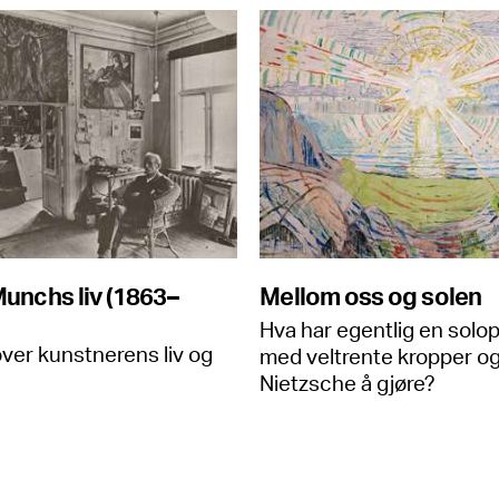
unchs liv (1863–
Mellom oss og solen
Hva har egentlig en sol
over kunstnerens liv og
med veltrente kropper o
Nietzsche å gjøre?