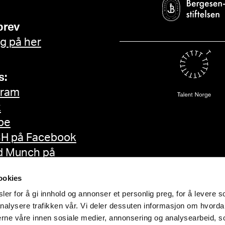
brev
g på her
s:
gram
k
be
H på Facebook
d Munch på
ok
ookies
er for å gi innhold og annonser et personlig preg, for å levere s
nalysere trafikken vår. Vi deler dessuten informasjon om hvorda
nerne våre innen sosiale medier, annonsering og analysearbeid, 