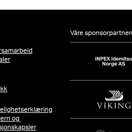
Våre sponsorpartnere
rsamarbeid
aler
ikk
gelighetserklæring
vern og
sjonskapsler