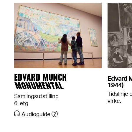
EDVARD MUNCH
Edvard M
MONUMENTAL
1944)
Tidslinje 
Samlingsutstilling
virke.
6. etg
Audioguide