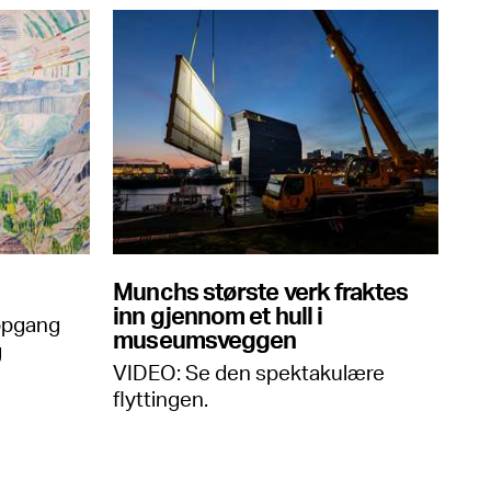
Munchs største verk fraktes
inn gjennom et hull i
oppgang
museumsveggen
g
VIDEO: Se den spektakulære
flyttingen.