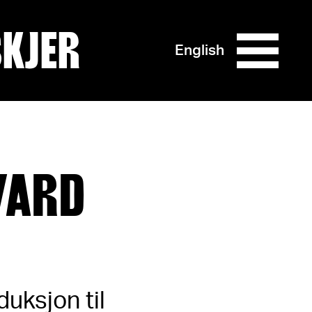
SKJER
English
VARD
duksjon til