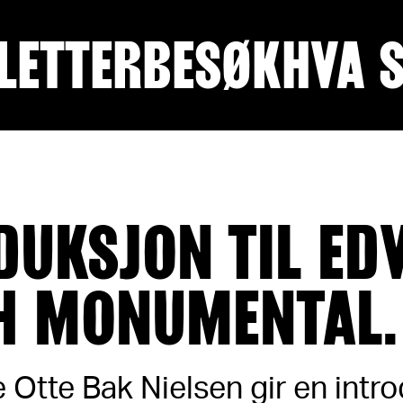
LETTER
BESØK
HVA 
DUKSJON TIL ED
 MONUMENTAL.
e Otte Bak Nielsen gir en intro