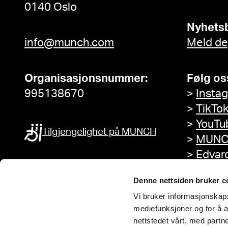
0140 Oslo
Nyhets
info@munch.com
Meld de
Organisasjonsnummer:
Følg os
995138670
>
Insta
>
TikTo
>
YouTu
Tilgjengelighet på MUNCH
>
MUNC
>
Edvar
Facebo
Denne nettsiden bruker c
Vi bruker informasjonskapsl
mediefunksjoner og for å a
nettstedet vårt, med part