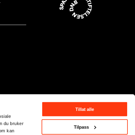
Tillat alle
osiale
n du bruker
Tilpass
som kan