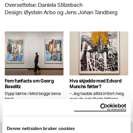
Oversettelse: Daniela Stilzebach
Design: Øystein Arbo og Jens Johan Tandberg
Fem funfacts om Georg
Hva skjedde med Edvard
Baselitz
Munchs føtter?
Dypp tærne i Med begge bena
– Jeg hadde alltid irritert meg
først.
over de avkuttede føttene,
forteller Georg Baselitz.
Denne nettsiden bruker cookies