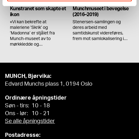
Kunstranet som skapte et
Munchmuseet i bevegelse
ikon
(2016–2019)
«Vi kan bekrefte at
Stenersen-samlingen og
maleriene ’Skrik’ og
deres arbeid med
’Madonna’ er stjålet fra
samtidskunst videreføres,
Munch-museet av to
frem mot samlokalisering i…
mørkkledde og…
MUNCH, Bjørvika:
Edvard Munchs plass 1, 0194 Oslo
Ordinære åpningstider
Søn - tirs: 10 - 18
Ons - lør: 10 - 21
Se alle åpningstider
Postadresse: