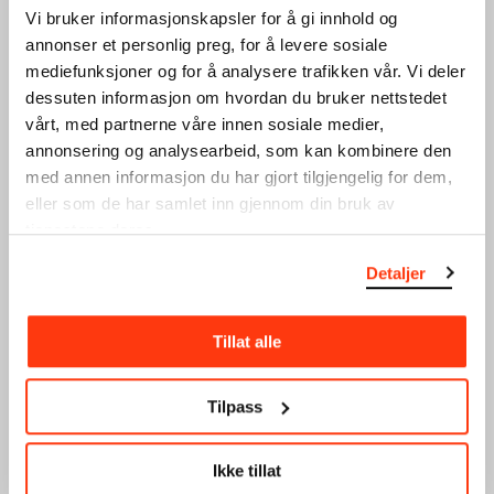
Vi bruker informasjonskapsler for å gi innhold og
SE OGSÅ
annonser et personlig preg, for å levere sosiale
mediefunksjoner og for å analysere trafikken vår. Vi deler
dessuten informasjon om hvordan du bruker nettstedet
vårt, med partnerne våre innen sosiale medier,
annonsering og analysearbeid, som kan kombinere den
med annen informasjon du har gjort tilgjengelig for dem,
eller som de har samlet inn gjennom din bruk av
tjenestene deres.
Bibliotek
Konservering
Vårt forskningsbibliotek
Slik arbeider vi med å bevare
Detaljer
tilrettelegger for utvikling av
og forske på den skjøre
kunnskap om samlingen.
arven.
Tillat alle
Tilpass
Ikke tillat