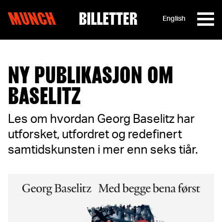
MUNCH
BILLETTER
English
Hopp til innhold
NY PUBLIKASJON OM
BASELITZ
Les om hvordan Georg Baselitz har
utforsket, utfordret og redefinert
samtidskunsten i mer enn seks tiår.