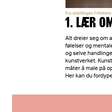
Fra utstillingen Frihete
1. LÆR O
Alt dreier seg om 
følelser og mental
og selve handlinge
kunstverket. Kunstn
måter å male på opp
Her kan du fordype