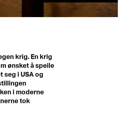
egen krig. En krig
om ønsket å speile
et seg i USA og
tillingen
oken i moderne
tnerne tok