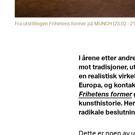
Fra utstillingen Frihetens former på MUNCH (23.02.–
I årene etter andr
mot tradisjoner, 
en realistisk virk
Europa, og kontak
Frihetens former
kunsthistorie. He
radikale beslutni
Dette er noen av u