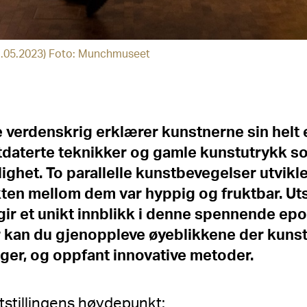
21.05.2023) Foto: Munchmuseet
e verdenskrig erklærer kunstnerne sin helt 
utdaterte teknikker og gamle kunstutrykk s
elighet. To parallelle kunstbevegelser utvikl
ten mellom dem var hyppig og fruktbar.
Uts
gir et unikt innblikk i denne spennende ep
r kan du gjenoppleve øyeblikkene der kuns
nger, og oppfant innovative metoder.
tstillingens høydepunkt: