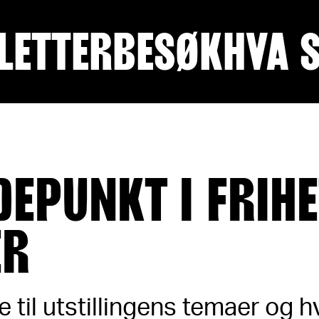
LETTER
BESØK
HVA 
DEPUNKT I FRIH
ER
e til utstillingens temaer og 