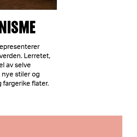
ONISME
representerer
verden. Lerretet,
el av selve
 nye stiler og
fargerike flater.