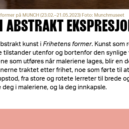
ns former på MUNCH (23.02.–21.05.2023) Foto: Munchmuseet
M ABSTRAKT EKSPRESJ
abstrakt kunst i
Frihetens former
. Kunst som 
e tilstander utenfor og bortenfor den synlige 
ne som utføres når maleriene lages, blir en d
erne traktet etter frihet, noe som førte til at
stod, fra store og rotete lerreter til brede og 
 deg i maleriene, og la deg innkapsle.