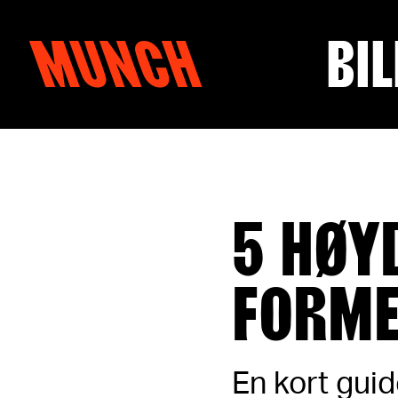
MUNCH
BIL
Hopp til innhold
5 HØY
FORM
En kort guid