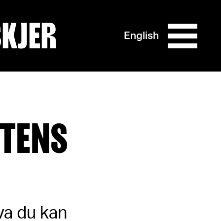
SKJER
English
ETENS
hva du kan