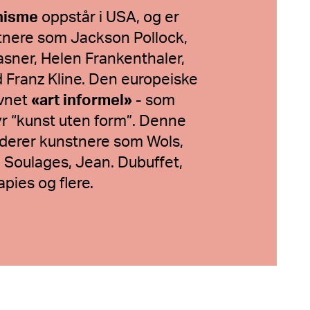
nisme
oppstår i USA, og er
nere som Jackson Pollock,
sner, Helen Frankenthaler,
Franz Kline. Den europeiske
avnet
«art informel»
- som
yr “kunst uten form”. Denne
uderer kunstnere som Wols,
 Soulages, Jean. Dubuffet,
apies og flere.