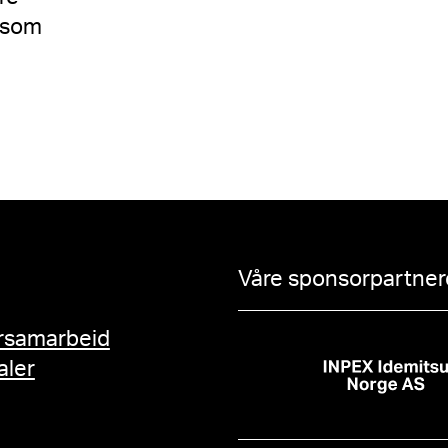
t som
Våre sponsorpartnere
rsamarbeid
aler