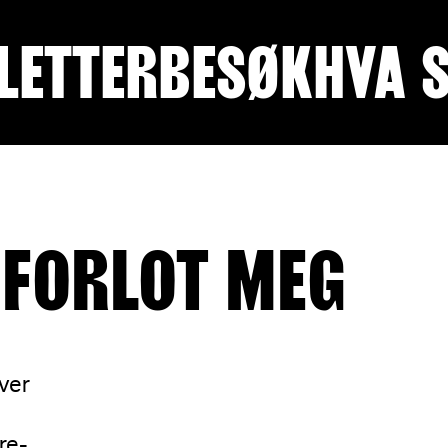
LETTER
BESØK
HVA 
 FORLOT MEG
ver
re-