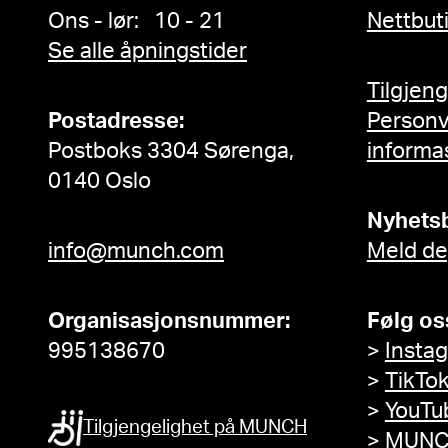
Ons - lør: 10 - 21
Nettbut
Se alle åpningstider
Tilgjen
Postadresse:
Person
Postboks 3304 Sørenga,
informa
0140 Oslo
Nyhets
info@munch.com
Meld de
Organisasjonsnummer:
Følg os
995138670
>
Insta
>
TikTo
>
YouTu
Tilgjengelighet på MUNCH
>
MUNC