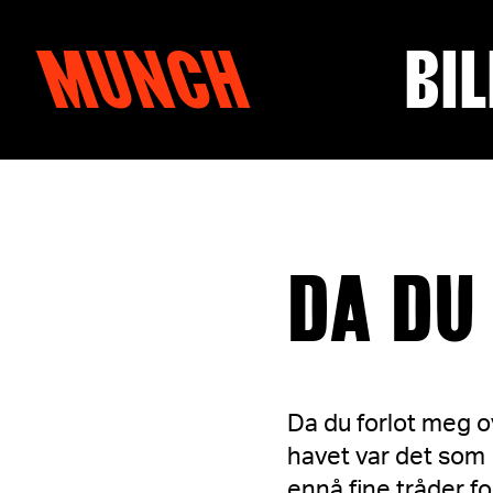
MUNCH
BIL
Hopp til innhold
DA DU
Da du forlot meg o
havet var det som
ennå fine tråder fo