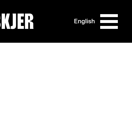
SKJER
English