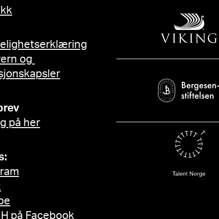
ikk
gelighetserklæring
vern og
sjonskapsler
brev
g på her
s:
gram
k
be
H på Facebook