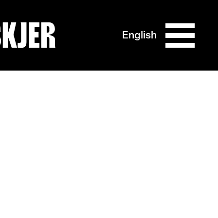
SKJER
English