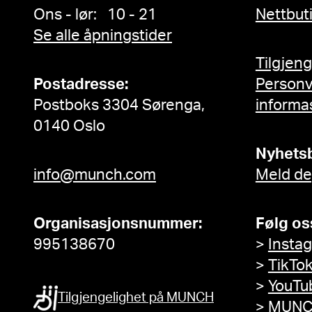
Ons - lør: 10 - 21
Nettbut
Se alle åpningstider
Tilgjen
Postadresse:
Person
Postboks 3304 Sørenga,
informa
0140 Oslo
Nyhets
info@munch.com
Meld de
Organisasjonsnummer:
Følg os
995138670
>
Insta
>
TikTo
>
YouTu
Tilgjengelighet på MUNCH
>
MUNC