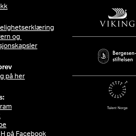
ikk
gelighetserklæring
vern og
sjonskapsler
brev
g på her
s:
gram
k
be
H på Facebook