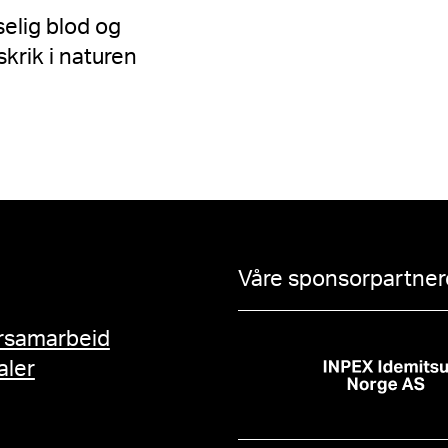
elig blod og
skrik i naturen
Våre sponsorpartnere
rsamarbeid
aler