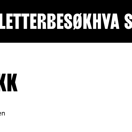
LETTER
BESØK
HVA 
KK
en