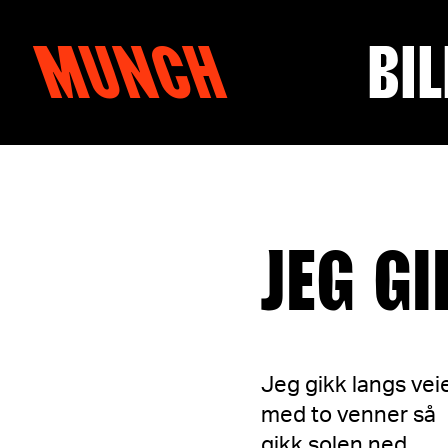
MUNCH
BIL
Hopp til innhold
JEG GI
Jeg gikk langs vei
med to venner så
gikk solen ned