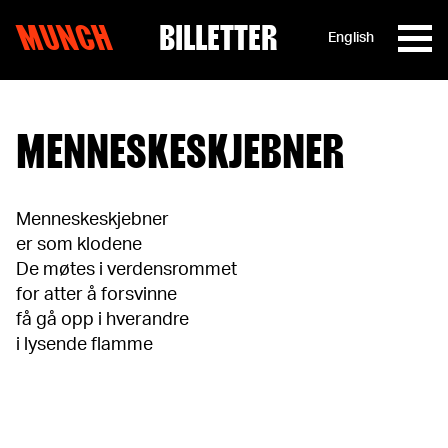
MUNCH
BILLETTER
English
Hopp til innhold
MENNESKESKJEBNER
Menneskeskjebner
er som klodene
De møtes i verdensrommet
for atter å forsvinne
få gå opp i hverandre
i lysende flamme