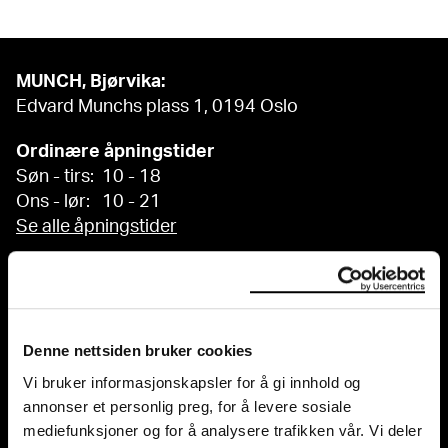
MUNCH, Bjørvika:
Edvard Munchs plass 1, 0194 Oslo
Ordinære åpningstider
Søn - tirs: 10 - 18
Ons - lør: 10 - 21
Se alle åpningstider
Postadresse:
Postboks 3304 Sørenga, 0140 Oslo
info@munch.com
Denne nettsiden bruker cookies
Vi bruker informasjonskapsler for å gi innhold og
Organisasjonsnummer:
annonser et personlig preg, for å levere sosiale
995138670
mediefunksjoner og for å analysere trafikken vår. Vi deler