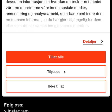
dessuten informasjon om hvordan du bruker nettstedet
Tilgjengelighet på MUNCH
vårt, med partnerne våre innen sosiale medier,
annonsering og analysearbeid, som kan kombinere den
med annen informasjon du har gjort tilgjengelig for dem,
Om oss
eller som de har samlet inn gjennom din bruk av
Presse
tjenestene deres.
Sponsorsamarbeid
Leie lokaler
Detaljer
Kontakt
Tillat alle
Nettbutikk
Tilgjengelighetserklæring
Tilpass
Personvern og informasjonskapsler
Ikke tillat
Nyhetsbrev
Meld deg på her
Følg oss:
>
Instagram