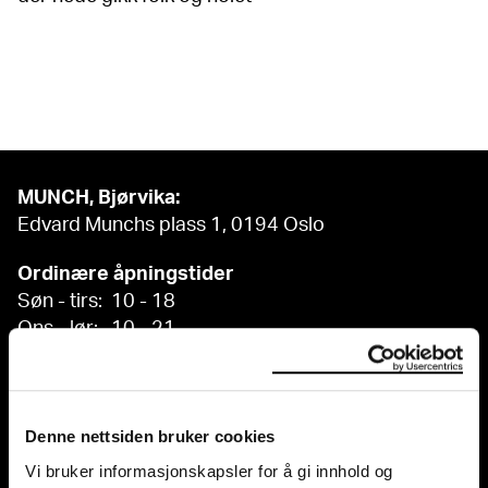
MUNCH, Bjørvika:
Edvard Munchs plass 1, 0194 Oslo
Ordinære åpningstider
Søn - tirs: 10 - 18
Ons - lør: 10 - 21
Se alle åpningstider
Postadresse:
Postboks 3304 Sørenga, 0140 Oslo
Denne nettsiden bruker cookies
Vi bruker informasjonskapsler for å gi innhold og
info@munch.com