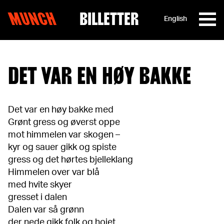
MUNCH
BILLETTER
English
Hopp til innhold
DET VAR EN HØY BAKKE
Det var en høy bakke med
Grønt gress og øverst oppe
mot himmelen var skogen –
kyr og sauer gikk og spiste
gress og det hørtes bjelleklang
Himmelen over var blå
med hvite skyer
gresset i dalen
Dalen var så grønn
der nede gikk folk og hoiet