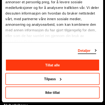
annonser et personlig preg, for å levere sosiale
mediefunksjoner og for å analysere trafikken vår. Vi deler
Organisasjonsnummer:
dessuten informasjon om hvordan du bruker nettstedet
995138670
vårt, med partnerne våre innen sosiale medier,
annonsering og analysearbeid, som kan kombinere den
Tilgjengelighet på MUNCH
med annen informasjon du har gjort tilgjengelig for dem,
eller som de har samlet inn gjennom din bruk av
tjenestene deres.
Om oss
Presse
Detaljer
Sponsorsamarbeid
Leie lokaler
Tillat alle
Kontakt
Nettbutikk
Tilpass
Tilgjengelighetserklæring
Ikke tillat
Personvern og informasjonskapsler