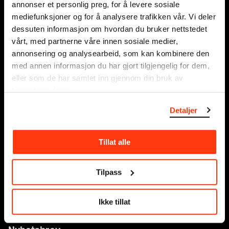
annonser et personlig preg, for å levere sosiale
mediefunksjoner og for å analysere trafikken vår. Vi deler
Organisasjonsnummer:
dessuten informasjon om hvordan du bruker nettstedet
995138670
vårt, med partnerne våre innen sosiale medier,
annonsering og analysearbeid, som kan kombinere den
Tilgjengelighet på MUNCH
med annen informasjon du har gjort tilgjengelig for dem,
eller som de har samlet inn gjennom din bruk av
tjenestene deres.
Om oss
Presse
Detaljer
Sponsorsamarbeid
Leie lokaler
Tillat alle
Kontakt
Nettbutikk
Tilpass
Tilgjengelighetserklæring
Ikke tillat
Personvern og informasjonskapsler