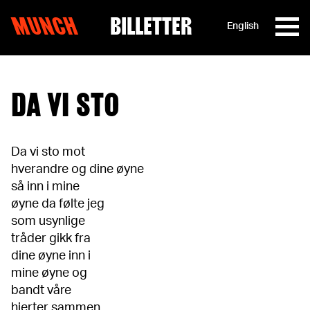
MUNCH
BILLETTER
English
Hopp til innhold
DA VI STO
Da vi sto mot
hverandre og dine øyne
så inn i mine
øyne da følte jeg
som usynlige
tråder gikk fra
dine øyne inn i
mine øyne og
bandt våre
hjerter sammen