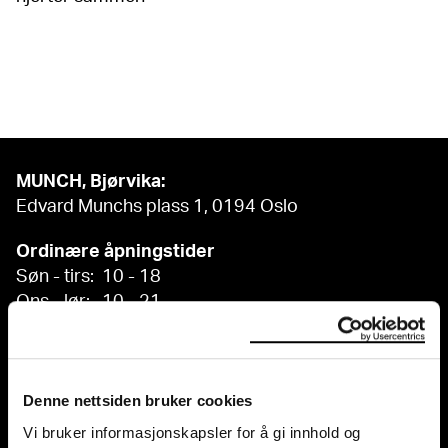
MUNCH, Bjørvika:
Edvard Munchs plass 1, 0194 Oslo
Ordinære åpningstider
Søn - tirs: 10 - 18
Ons - lør: 10 - 21
Se alle åpningstider
Postadresse:
Postboks 3304 Sørenga, 0140 Oslo
Denne nettsiden bruker cookies
Vi bruker informasjonskapsler for å gi innhold og
info@munch.com