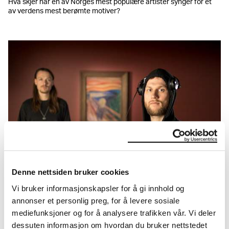
Hva skjer når en av Norges mest populære artister synger for et
av verdens mest berømte motiver?
Denne nettsiden bruker cookies
Vi bruker informasjonskapsler for å gi innhold og
MUNCH + Musikk: Fredrik Høyer og Bendik Baksaas
annonser et personlig preg, for å levere sosiale
Musikalsk tolkning av Skrik, fremført foran maleriet.
mediefunksjoner og for å analysere trafikken vår. Vi deler
dessuten informasjon om hvordan du bruker nettstedet