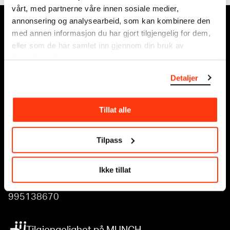
vårt, med partnerne våre innen sosiale medier,
annonsering og analysearbeid, som kan kombinere den
MUNCH, Bjørvika:
med annen informasjon du har gjort tilgjengelig for dem,
Edvard Munchs plass 1, 0194 Oslo
eller som de har samlet inn gjennom din bruk av
tjenestene deres.
Ordinære åpningstider
Søn - tirs: 10 - 18
Detaljer
Ons - lør: 10 - 21
Se alle åpningstider
Tillat alle
Postadresse:
Postboks 3304 Sørenga, 0140 Oslo
Tilpass
info@munch.com
Ikke tillat
Organisasjonsnummer:
995138670