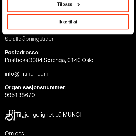
Edvard Munchs plass 1, 0194 Oslo
Tilpass
Ordinære åpningstider
Ikke tillat
Søn - tirs: 10 - 18
Ons - lør: 10 - 21
Se alle åpningstider
Postadresse:
Postboks 3304 Sørenga, 0140 Oslo
info@munch.com
Organisasjonsnummer:
995138670
Tilgjengelighet på MUNCH
Om oss