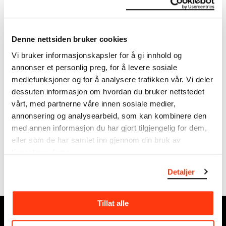
Denne nettsiden bruker cookies
Vi bruker informasjonskapsler for å gi innhold og
annonser et personlig preg, for å levere sosiale
mediefunksjoner og for å analysere trafikken vår. Vi deler
dessuten informasjon om hvordan du bruker nettstedet
vårt, med partnerne våre innen sosiale medier,
annonsering og analysearbeid, som kan kombinere den
med annen informasjon du har gjort tilgjengelig for dem,
eller som de har samlet inn gjennom din bruk av
MUNCH + Litteratur: En kvinne på verandatrappen
tjenestene deres.
Nora Mehsen leser sin historie basert på Munchs verk med
samme tittel.
Detaljer
Tillat alle
MUNCH, Bjørvika: