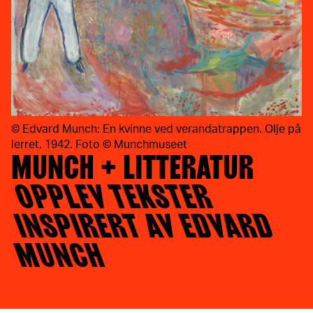
©
Edvard Munch: En kvinne ved verandatrappen. Olje på
lerret, 1942. Foto © Munchmuseet
MUNCH + LITTERATUR
OPPLEV TEKSTER
INSPIRERT AV EDVARD
MUNCH