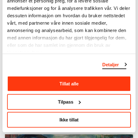
annonser et personlig preg, for å levere sosiale
kritikerne slaktet bildet, for her hadde Munch
mediefunksjoner og for å analysere trafikken vår. Vi deler
nærmest ramponert sitt eget verk, mente de.
dessuten informasjon om hvordan du bruker nettstedet
Andre var mer positive, og fremhevet at når man så
vårt, med partnerne våre innen sosiale medier,
motivet på avstand, tredde sorgen og smerten
annonsering og analysearbeid, som kan kombinere den
frem og gjorde dette til stor kunst.
Det syke barn
med annen informasjon du har gjort tilgjengelig for dem,
ble Munchs gjennombrudd, og er i dag ett av hans
eller som de har samlet inn gjennom din bruk av
mest kjente bilder. Denne versjonen malte han da
tjenestene deres.
han var 62 år gammel.
Detaljer
Slik denne studien nå er, er den kun
Tillat alle
et kassert, halvt utskrapt utkast.
Han er selv blitt trett under
Tilpass
arbeidet.
Morgenbladet, 1886
Ikke tillat