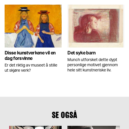
Disse kunstverkene vil en
Det syke barn
dag forsvinne
Munch utforsket dette dypt
personlige motivet gjennom
Er det riktig av museet å stille
hele sitt kunstneriske liv.
ut skjøre verk?
SE OGSÅ