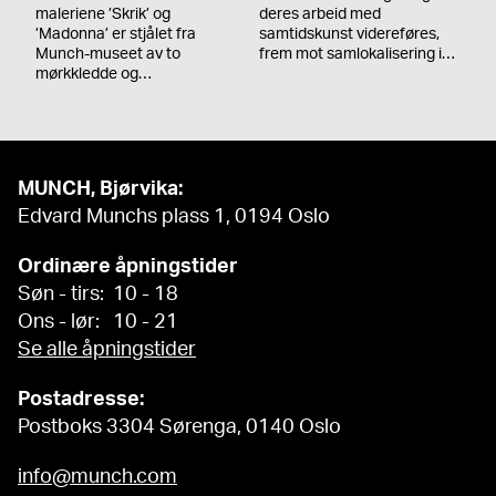
maleriene ’Skrik’ og
deres arbeid med
’Madonna’ er stjålet fra
samtidskunst videreføres,
Munch-museet av to
frem mot samlokalisering i…
mørkkledde og…
MUNCH, Bjørvika:
Edvard Munchs plass 1, 0194 Oslo
Ordinære åpningstider
Søn - tirs: 10 - 18
Ons - lør: 10 - 21
Se alle åpningstider
Postadresse:
Postboks 3304 Sørenga, 0140 Oslo
info@munch.com