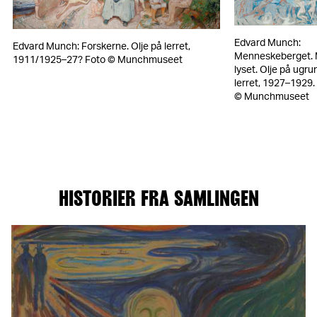
rd
h: Solen.
Edvard Munch:
Edvard Munch: Forskerne. Olje på lerret,
 på
Menneskeberget.
1911/1925–27? Foto © Munchmuseet
ndert
lyset. Olje på ugru
t, 1910-
lerret, 1927–1929.
. Foto ©
© Munchmuseet
chmuseet
HISTORIER FRA SAMLINGEN