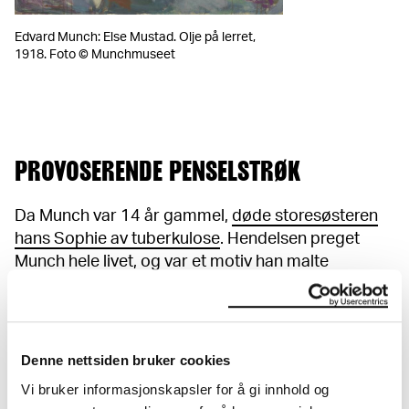
Edvard Munch: Else Mustad. Olje på lerret,
1918. Foto © Munchmuseet
PROVOSERENDE PENSELSTRØK
Da Munch var 14 år gammel,
døde storesøsteren
hans Sophie av tuberkulose
. Hendelsen preget
Munch hele livet, og var et motiv han malte
gjentatte ganger. Første gang var i 1885, den
gangen med en ung, svak jente som modell, som
han traff fordi faren hans var lege. Ikke bare ble
bildet valgt ut til den betydningsfulle
Denne nettsiden bruker cookies
høstutstillingen i Kristiania 1886, det fikk til og med
Vi bruker informasjonskapsler for å gi innhold og
en fremtredende plass like ved inngangen. Flere