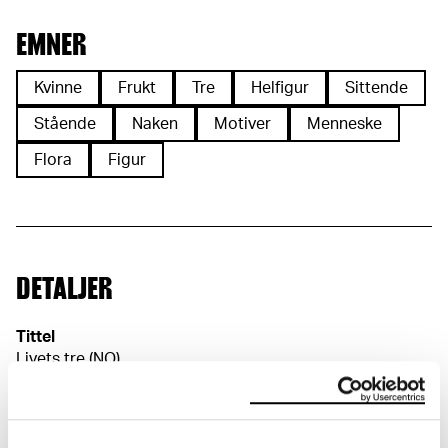
EMNER
Kvinne
Frukt
Tre
Helfigur
Sittende
Stående
Naken
Motiver
Menneske
Flora
Figur
DETALJER
Tittel
Livets tre (NO)
The Tree of Life (EN)
Datering
Ca 1910
Klassifikasjon