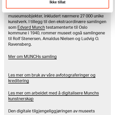
Ikke tillat
MUNCHs samling består av over 42 000 unike
museumsobjekter, inkludert nærmere 27 000 unike
kunstverk. I tillegg til den ekstraordinære samlingen
som
Edvard Munch
testamenterte til Oslo
kommune i 1940, rommer museet også samlingene
til Rolf Stenersen, Amaldus Nielsen og Ludvig O.
Ravensberg.
Mer
o
m MUNCHs
samling
Les mer om bruk av våre avfotograferinger og
kreditering
Les mer om arbeidet med å digitalisere Munchs
kunstnerskap
Den digitale tilgjengeliggjøringen av museets