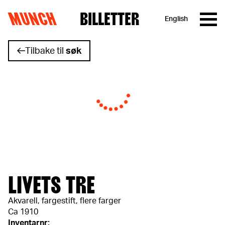
MUNCH
BILLETTER
English
Hopp til innhold
Tilbake til
søk
LIVETS TRE
Akvarell, fargestift, flere farger
Ca 1910
Inventarnr: