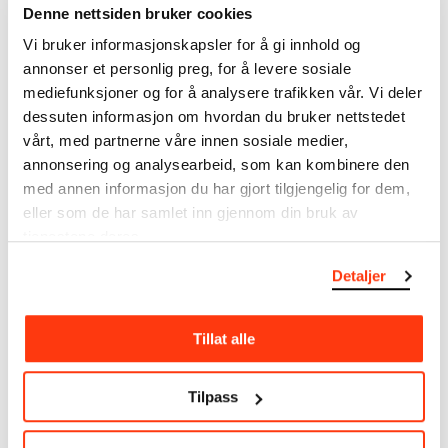
Denne nettsiden bruker cookies
Tegninger
Redskap/materiale
Vi bruker informasjonskapsler for å gi innhold og
Akvarell, fargestift, flere farger
annonser et personlig preg, for å levere sosiale
Velinpapir
mediefunksjoner og for å analysere trafikken vår. Vi deler
dessuten informasjon om hvordan du bruker nettstedet
Mål
vårt, med partnerne våre innen sosiale medier,
Papir (Sheet): 255 × 775 mm
annonsering og analysearbeid, som kan kombinere den
Kreditering
med annen informasjon du har gjort tilgjengelig for dem,
I privat eie
eller som de har samlet inn gjennom din bruk av
Bibliografi
tjenestene deres.
Otto Lous Mohr
Detaljer
Om verkskatalogen
Tillat alle
I verkskatalogen kan du søke i hele Edvard Munchs
Tilpass
kunstnerskap. Verkskatalogen utbedres jevnlig i
samsvar med den nyeste forskningen. Vi tar
forbehold om at feil kan forekomme.