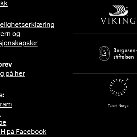
ikk
gelighetserklæring
vern og
sjonskapsler
brev
g på her
s:
gram
k
be
H på Facebook