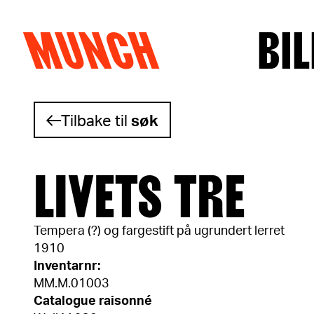
MUNCH
BIL
Hopp til innhold
Tilbake til
søk
LIVETS TRE
Tempera (?) og fargestift på ugrundert lerret
1910
Inventarnr:
MM.M.01003
Catalogue raisonné