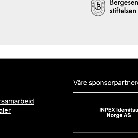
Våre sponsorpartnere
rsamarbeid
aler