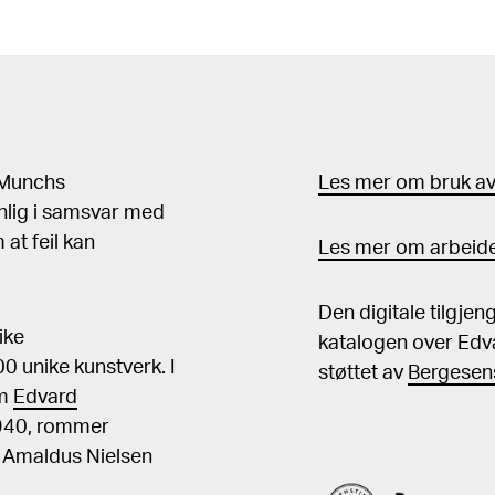
d Munchs
Les mer om bruk av 
nlig i samsvar med
at feil kan
Les mer om arbeide
Den digitale tilgje
ike
katalogen over Edv
 unike kunstverk. I
støttet av
Bergesens
om
Edvard
1940, rommer
, Amaldus Nielsen