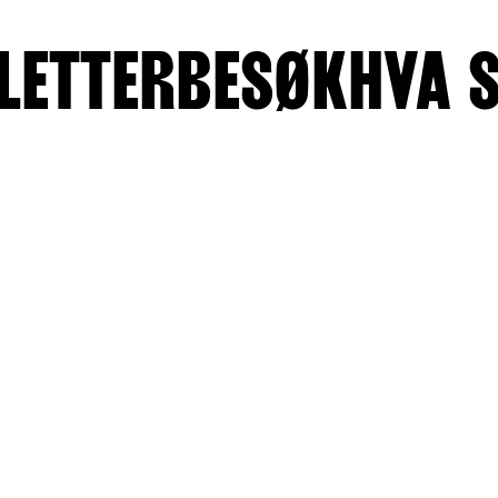
LETTER
BESØK
HVA 