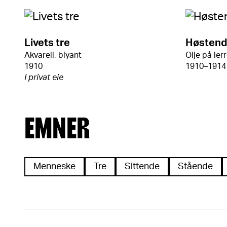
Livets tre
Høstend
Akvarell, blyant
Olje på ler
1910
1910–1914
I privat eie
EMNER
Menneske
Tre
Sittende
Stående