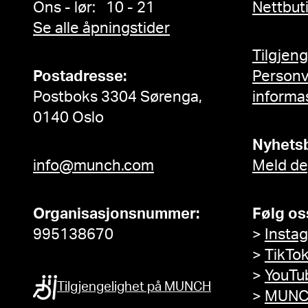
Ons - lør: 10 - 21
Nettbut
Se alle åpningstider
Tilgjen
Postadresse:
Person
Postboks 3304 Sørenga,
informa
0140 Oslo
Nyhets
info@munch.com
Meld de
Organisasjonsnummer:
Følg os
995138670
>
Insta
>
TikTo
>
YouTu
Tilgjengelighet på MUNCH
>
MUNC