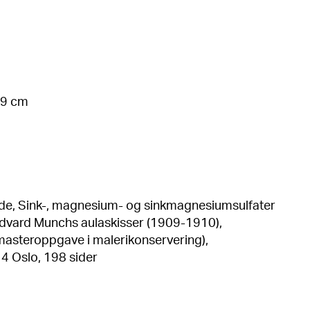
39 cm
de, Sink-, magnesium- og sinkmagnesiumsulfater
 Edvard Munchs aulaskisser (1909-1910),
(masteroppgave i malerikonservering),
14 Oslo, 198 sider